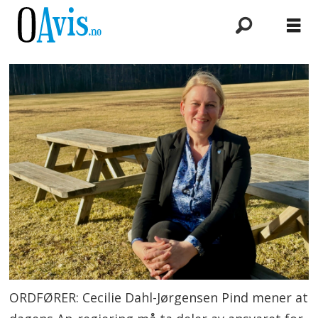
ORDFØRER: Cecilie Dahl-Jørgensen Pind mener at