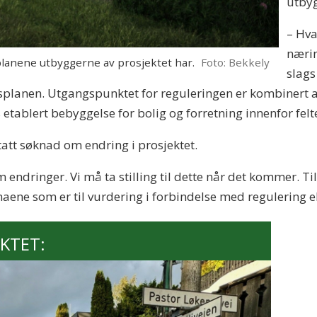
utby
– Hva
nærin
lanene utbyggerne av prosjektet har.
Foto: Bekkely
slags
gsplanen. Utgangspunktet for reguleringen er kombinert a
 etablert bebyggelse for bolig og forretning innenfor felt
tatt søknad om endring i prosjektet.
m endringer. Vi må ta stilling til dette når det kommer. 
aene som er til vurdering i forbindelse med regulering e
KTET: