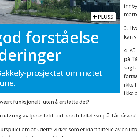
innby
matbu
PLUSS
3. Hv
god forståelse
kan v
rderinger
4. På
på Tå
sagt 
Bekkely-prosjektet om møtet
forts
une.
ikke 
ikke 
svært funksjonelt, uten å erstatte det?
akeføring av tjenestetilbud, enn tilfellet var på Tårnåsen?
tspillet om at «dette virker som et klart tilfelle av en u