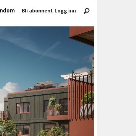
endom
Bli abonnent
Logg inn