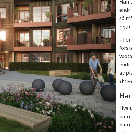
Han u
endr
så må
regul
– For
forsl
vedta
endri
av pl
skriv
Har
Hva u
næri
nærin