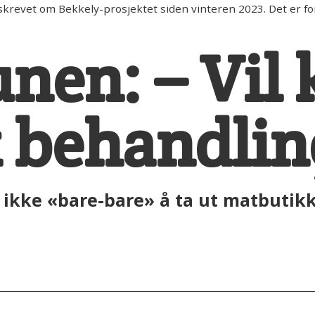
evet om Bekkely-prosjektet siden vinteren 2023. Det er fort
en: – Vil 
k behandli
ikke «bare-bare» å ta ut matbutik