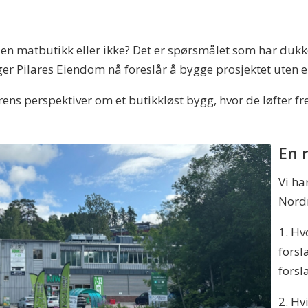
 en matbutikk eller ikke? Det er spørsmålet som har dukke
er Pilares Eiendom nå foreslår å bygge prosjektet uten 
s perspektiver om et butikkløst bygg, hvor de løfter fre
En 
Vi ha
Nord
1. Hv
forsl
forsl
2. Hv