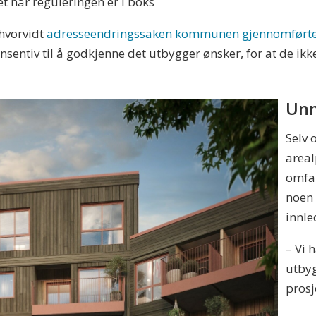
t når reguleringen er i boks
hvorvidt
adresseendringssaken kommunen gjennomførte t
nsentiv til å godkjenne det utbygger ønsker, for at de ik
Unn
Selv 
areal
omfan
noen 
innle
– Vi 
utbyg
prosj