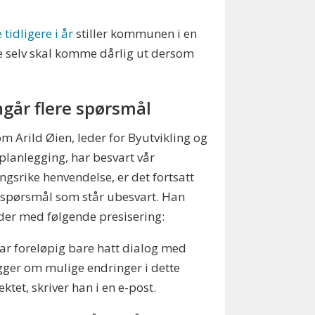
idligere i år
stiller kommunen i en
ke selv skal komme dårlig ut dersom
går flere spørsmål
om Arild Øien, leder for Byutvikling og
planlegging, har besvart vår
gsrike henvendelse, er det fortsatt
spørsmål som står ubesvart. Han
der med følgende presisering:
har foreløpig bare hatt dialog med
ger om mulige endringer i dette
ektet, skriver han i en e-post.