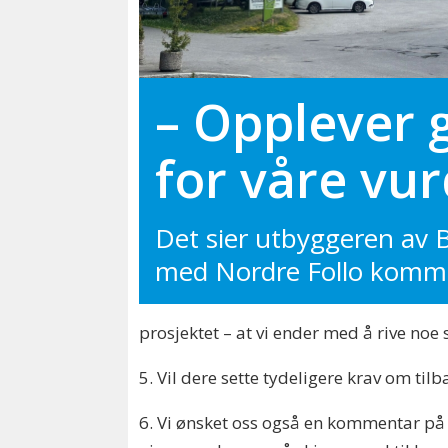
– Opplever 
for våre vu
Det sier utbyggeren av 
med Nordre Follo komm
prosjektet – at vi ender med å rive noe 
5. Vil dere sette tydeligere krav om tilb
6. Vi ønsket oss også en kommentar på u