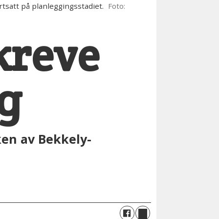
satt på planleggingsstadiet.
Foto:
kreve
ng
ken av Bekkely-