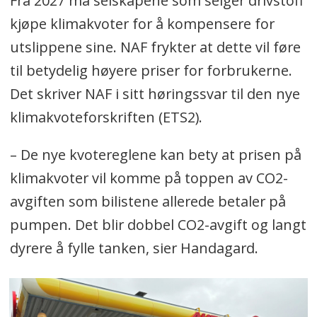
Fra 2027 må selskapene som selger drivstoff
kjøpe klimakvoter for å kompensere for
utslippene sine. NAF frykter at dette vil føre
til betydelig høyere priser for forbrukerne.
Det skriver NAF i sitt høringssvar til den nye
klimakvoteforskriften (ETS2).
– De nye kvotereglene kan bety at prisen på
klimakvoter vil komme på toppen av CO2-
avgiften som bilistene allerede betaler på
pumpen. Det blir dobbel CO2-avgift og langt
dyrere å fylle tanken, sier Handagard.