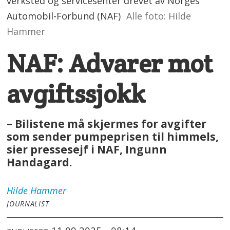
verksted og servicesenter drevet av Norges
Automobil-Forbund (NAF)
Alle foto: Hilde
Hammer
NAF: Advarer mot
avgiftssjokk
– Bilistene må skjermes for avgifter
som sender pumpeprisen til himmels,
sier pressesejf i NAF, Ingunn
Handagard.
Hilde
Hammer
JOURNALIST