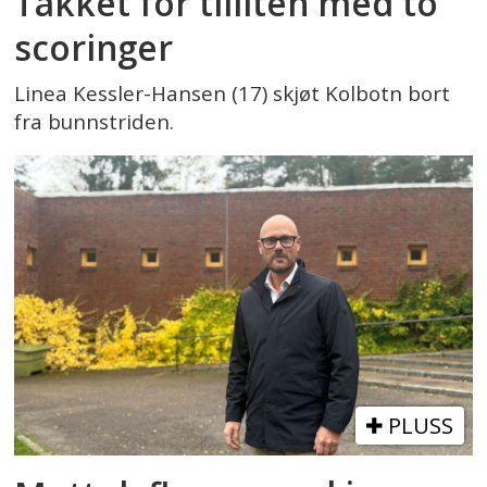
Takket for tilliten med to
scoringer
Linea Kessler-Hansen (17) skjøt Kolbotn bort
fra bunnstriden.
PLUSS