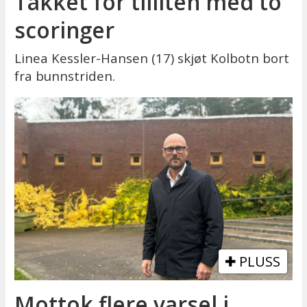
Takket for tilliten med to
scoringer
Linea Kessler-Hansen (17) skjøt Kolbotn bort
fra bunnstriden.
PLUSS
Mottok flere varsel i