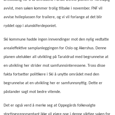
avvist, men saken kommer trolig tilbake i november. FNF vil
avvise hvileplassen for trailere, og vi vil forlange at det blir
ryddet opp i alunskiferdeponiet.
Ski kommune hadde ingen innvendinger mot den nylig vedtatte
arealeffektive samplanleggingen for Oslo og Akershus. Denne
planen utelukker all utvikling på Taraldrud med begrunnelse at
en utvikling her strider mot samfunnsinteressene. Tross disse
fakta fortsetter politikere i Ski å unytte området med den
begrunnelse at en utvikling her er samfunnsnyttig. Dette er
påstander sagt mot bedre vitende.
Det er også verd å merke seg at Oppegårds folkevalgte
stortingsrepresentant ikke vil gjøre noe i denne viktige saken for