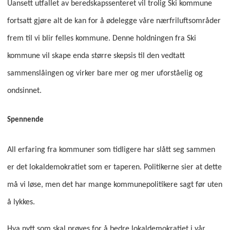
Uansett utfallet av beredskapssenteret vil trolig Ski kommune
fortsatt gjøre alt de kan for å ødelegge våre nærfriluftsområder
frem til vi blir felles kommune. Denne holdningen fra Ski
kommune vil skape enda større skepsis til den vedtatt
sammenslåingen og virker bare mer og mer uforståelig og
ondsinnet.
Spennende
All erfaring fra kommuner som tidligere har slått seg sammen
er det lokaldemokratiet som er taperen. Politikerne sier at dette
må vi løse, men det har mange kommunepolitikere sagt før uten
å lykkes.
Hva nytt som skal prøves for å bedre lokaldemokratiet i vår