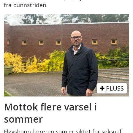
fra bunnstriden.
PLUSS
Mottok flere varsel i
sommer
Fløysbonn-læreren som er siktet for seksuell