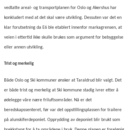
vedtatte areal- og transportplanen for Oslo og Akershus har
konkludert med at det skal være utvikling. Dessuten var det en
klar forutsetning da E6 ble etablert innenfor markagrensen, at
veien i ettertid ikke skulle brukes som argument for bebyggelse
eller annen utvikling.
Trist og merkelig
Både Oslo og Ski kommuner ønsker at Taraldrud blir valgt. Det
er både trist og merkelig at Ski kommune stadig ivrer etter å
ødelegge våre nære friluftsområder. Nå er det
beredskapssenteret, før var det oppstillingsplassen for trailere
på alunskiferdeponiet. Opprydding av deponiet blir brukt som
brekkstang for å ta områdene i bruk. Denne planen er foreløpig