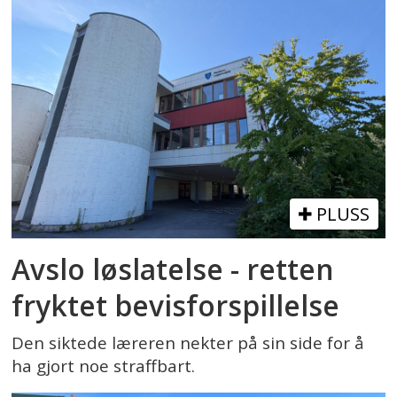
PLUSS
Avslo løslatelse - retten
fryktet bevisforspillelse
Den siktede læreren nekter på sin side for å
ha gjort noe straffbart.