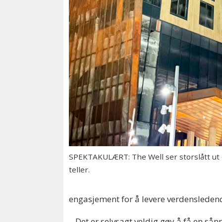
SPEKTAKULÆRT: The Well ser storslått ut o
teller.
engasjement for å levere verdensleden
– Det er selvsagt veldig gøy å få en så