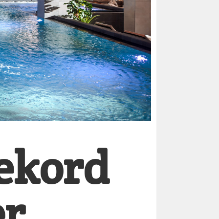
rekord
er