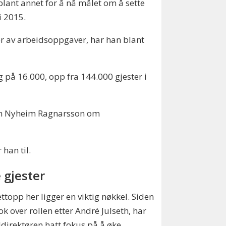
blant annet for å nå målet om å sette
i 2015.
r av arbeidsoppgaver, har han blant
ng på 16.000, opp fra 144.000 gjester i
r Kim Nyheim Ragnarsson om
 han til.
 gjester
ttopp her ligger en viktig nøkkel. Siden
ok over rollen etter André Julseth, har
ldirektøren hatt fokus på å øke