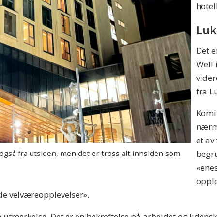
hotel
Luk
Det e
Well 
vider
fra L
Komit
nærme
et av
gså fra utsiden, men det er tross alt innsiden som
begr
«enes
opple
de velværeopplevelser».
nn utmerkelse. Det er en bekreftelse på arbeidet og liden