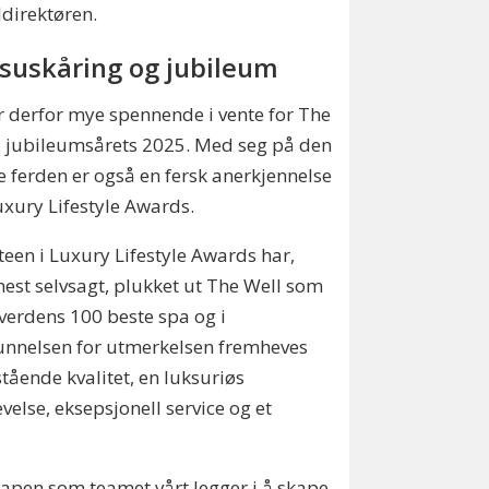
ldirektøren.
suskåring og jubileum
r derfor mye spennende i vente for The
i jubileumsårets 2025. Med seg på den
e ferden er også en fersk anerkjennelse
uxury Lifestyle Awards.
een i Luxury Lifestyle Awards har,
st selvsagt, plukket ut The Well som
 verdens 100 beste spa og i
unnelsen for utmerkelsen fremheves
tående kvalitet, en luksuriøs
velse, eksepsjonell service og et
skapen som teamet vårt legger i å skape