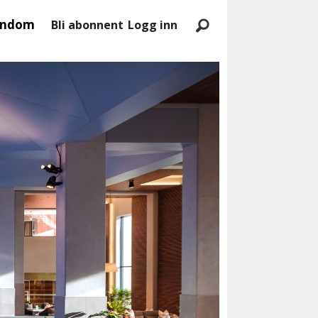
endom
Bli abonnent
Logg inn