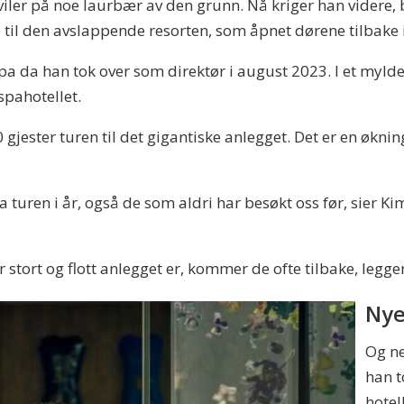
iler på noe laurbær av den grunn. Nå kriger han videre, 
 til den avslappende resorten, som åpnet dørene tilbake 
 da han tok over som direktør i august 2023. I et mylde
spahotellet.
00 gjester turen til det gigantiske anlegget. Det er en økni
l ta turen i år, også de som aldri har besøkt oss før, sie
r stort og flott anlegget er, kommer de ofte tilbake, legger
Nye
Og ne
han t
hotel