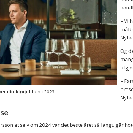
hotel
– Vi 
målba
Nyhei
Og de
mange
utgjø
– Før
prose
r direktørjobben i 2023.
Nyhei
nse
sson at selv om 2024 var det beste året så langt, går ho