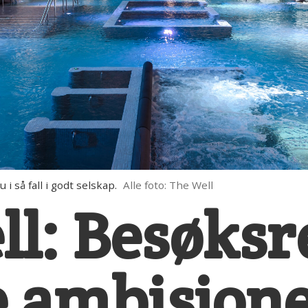
i så fall i godt selskap.
Alle foto: The Well
ll: Besøks
e ambisjon