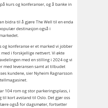
re på kurs og konferanser, og å banke in
an bidra til å gjøre The Well til en enda
opulær destinasjon også i
fmarkedet.
s og konferanse er et marked vi jobber
t med i forskjellige nettvert. Vi økte
avdelingen med en stilling i 2024 og vi
r med leveransen samt at tilbudet
sses kundene, sier Nyheim Ragnarsson
otellmagasinet.
har 104 rom og stor parkeringsplass, i
g til kort avstand til Oslo. Det gjør oss
ære også for dagsmøter, fortsetter