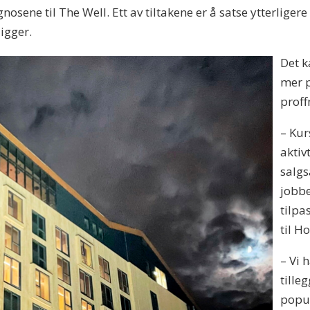
gnosene til The Well. Ett av tiltakene er å satse ytterlige
igger.
Det k
mer p
prof
– Kur
aktiv
salgs
jobbe
tilpa
til H
– Vi 
tilleg
popul