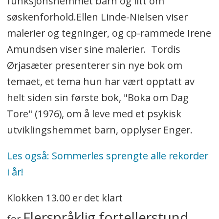
funksjonshemmet barn og litt om
søskenforhold.Ellen Linde-Nielsen viser
malerier og tegninger, og cp-rammede Irene
Amundsen viser sine malerier. Tordis
Ørjasæter presenterer sin nye bok om
temaet, et tema hun har vært opptatt av
helt siden sin første bok, "Boka om Dag
Tore" (1976), om å leve med et psykisk
utviklingshemmet barn, opplyser Enger.
Les også: Sommerles sprengte alle rekorder
i år!
Klokken 13.00 er det klart
Flerspråklig fortellerstund
for