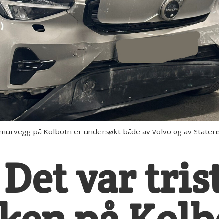
urvegg på Kolbotn er undersøkt både av Volvo og av Statens 
 Det var tris