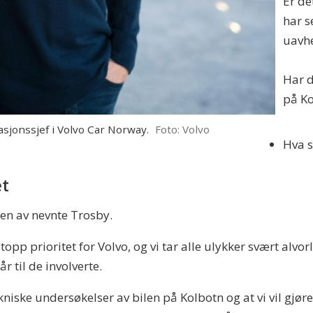
Er de
har s
uavhe
Har d
på K
onssjef i Volvo Car Norway.
Foto: Volvo
Hva s
et
nen av nevnte Trosby.
en topp prioritet for Volvo, og vi tar alle ulykker svært alvo
 til de involverte.
niske undersøkelser av bilen på Kolbotn og at vi vil gjør