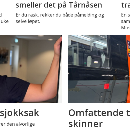
smeller det på Tårnåsen
tr
d
Er du rask, rekker du både påmelding og
En s
 uke
selve løpet.
sam
Mos
 sjokksak
Omfattende t
skinner
er den alvorlige