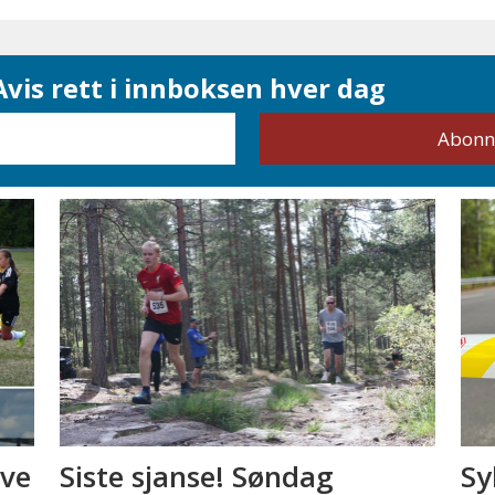
vis rett i innboksen hver dag
eve
Siste sjanse! Søndag
Sy