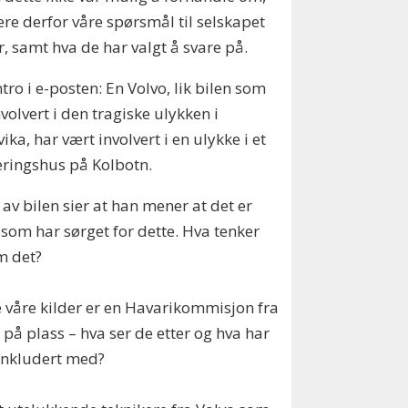
ere derfor våre spørsmål til selskapet
, samt hva de har valgt å svare på.
ntro i e-posten: En Volvo, lik bilen som
nvolvert i den tragiske ulykken i
ika, har vært involvert i en ulykke i et
ringshus på Kolbotn.
 av bilen sier at han mener at det er
 som har sørget for dette. Hva tenker
m det?
e våre kilder er en Havarikommisjon fra
 på plass – hva ser de etter og hva har
onkludert med?