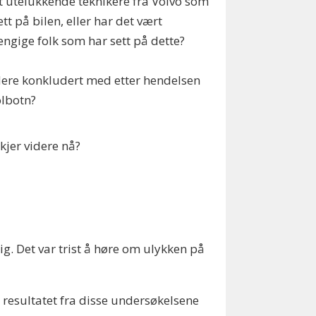
t utelukkende teknikere fra Volvo som
ett på bilen, eller har det vært
ngige folk som har sett på dette?
ere konkludert med etter hendelsen
olbotn?
kjer videre nå?
rlig. Det var trist å høre om ulykken på
e resultatet fra disse undersøkelsene