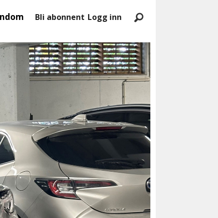
endom
Bli abonnent
Logg inn