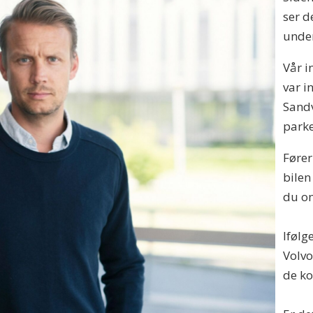
ser d
under
Vår i
var i
Sandv
parke
Fører
bilen
du o
Ifølg
Volvo
de k