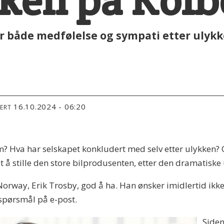
ken på Kolb
er både medfølelse og sympati etter ulyk
16.10.2024 - 06:20
TERT
m? Hva har selskapet konkludert med selv etter ulykken? 
t å stille den store bilprodusenten, etter den dramatiske
Norway, Erik Trosby, god å ha. Han ønsker imidlertid ik
 spørsmål på e-post.
Siden