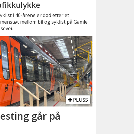
afikkulykke
yklist i 40-årene er død etter et
menstøt mellom bil og syklist på Gamle
sevei.
PLUSS
esting går på