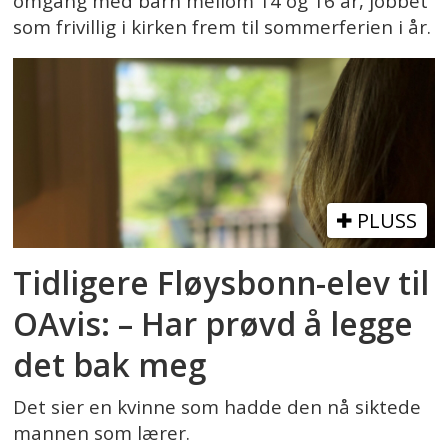
omgang med barn mellom 14 og 16 år, jobbet
som frivillig i kirken frem til sommerferien i år.
PLUSS
Tidligere Fløysbonn-elev til
OAvis: – Har prøvd å legge
det bak meg
Det sier en kvinne som hadde den nå siktede
mannen som lærer.