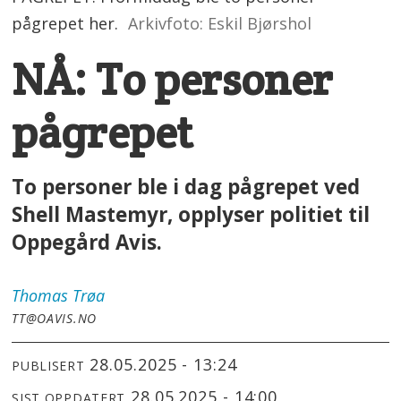
pågrepet her.
Arkivfoto: Eskil Bjørshol
NÅ: To personer
pågrepet
To personer ble i dag pågrepet ved
Shell Mastemyr, opplyser politiet til
Oppegård Avis.
Thomas
Trøa
TT@OAVIS.NO
28.05.2025 - 13:24
PUBLISERT
28.05.2025 - 14:00
SIST OPPDATERT