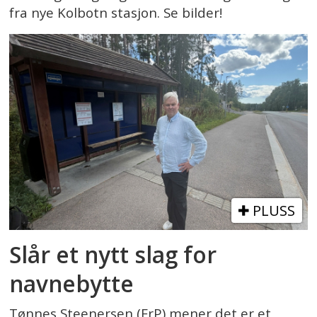
fra nye Kolbotn stasjon. Se bilder!
PLUSS
Slår et nytt slag for
navnebytte
Tønnes Steenersen (FrP) mener det er et