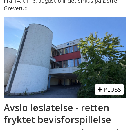
Fra 14. til 16. august blir det sirkus på Østre
Greverud.
PLUSS
Avslo løslatelse - retten
fryktet bevisforspillelse