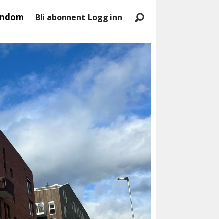
endom
Bli abonnent
Logg inn