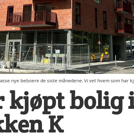
asse nye beboere de siste månedene. Vi vet hvem som har kj
 kjøpt bolig 
kken K