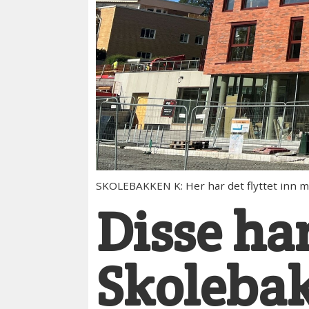
SKOLEBAKKEN K: Her har det flyttet inn m
Disse har
Skoleba