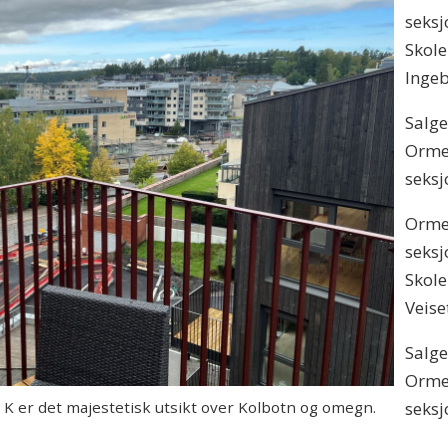
seksj
Skole
Inge
Salge
Ormer
seksj
Ormer
seksj
Skole
Veise
Salge
Ormer
 er det majestetisk utsikt over Kolbotn og omegn.
seksj