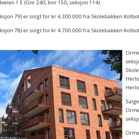
eien 1 E (Gnr 240, bnr 150, seksjon 114)
sjon 79) er solgt for kr 4.300.000 fra Skolebakken Kolbot
sjon 78) er solgt for kr 4.700.000 fra Skolebakken Kolbo
Ormer
seksj
Skole
Herlo
Herl
Salge
Ormer
seksj
Ormer