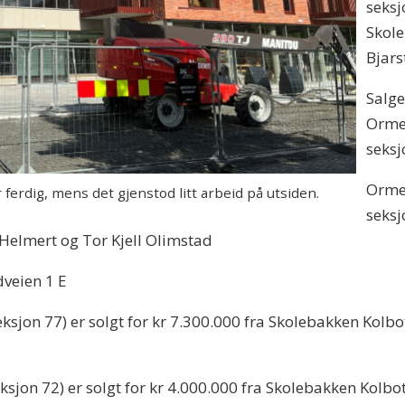
seksj
Skole
Bjars
Salge
Ormer
seksj
Ormer
 ferdig, mens det gjenstod litt arbeid på utsiden.
seksj
Helmert og Tor Kjell Olimstad
veien 1 E
sjon 77) er solgt for kr 7.300.000 fra Skolebakken Kolbot
sjon 72) er solgt for kr 4.000.000 fra Skolebakken Kolbot