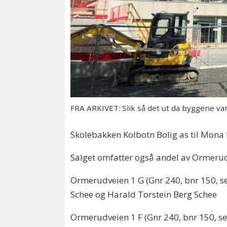
FRA ARKIVET: Slik så det ut da byggene var
Skolebakken Kolbotn Bolig as til Mona 
Salget omfatter også andel av Ormerud
Ormerudveien 1 G (Gnr 240, bnr 150, sek
Schee og Harald Torstein Berg Schee
Ormerudveien 1 F (Gnr 240, bnr 150, sek