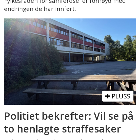
Fylkesråden for samferdsel er fornøyd med
endringen de har innført.
PLUSS
Politiet bekrefter: Vil se på
to henlagte straffesaker