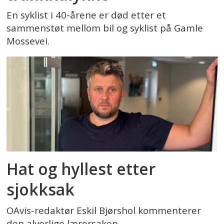
En syklist i 40-årene er død etter et
sammenstøt mellom bil og syklist på Gamle
Mossevei.
Hat og hyllest etter
sjokksak
OAvis-redaktør Eskil Bjørshol kommenterer
den alvorlige lærersaken.