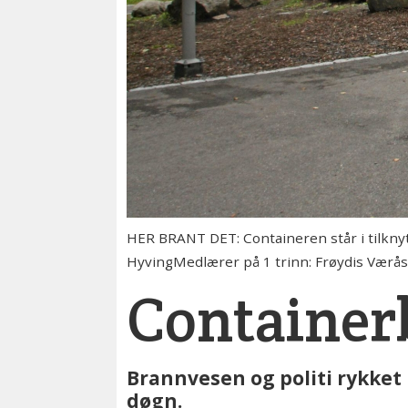
HER BRANT DET: Containeren står i tilknyt
HyvingMedlærer på 1 trinn: Frøydis Værås+
Container
Brannvesen og politi rykket 
døgn.