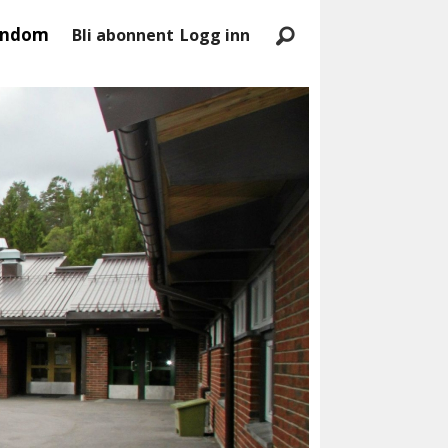
endom
Bli abonnent
Logg inn