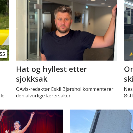
SS
Hat og hyllest etter
Om
sjokksak
sk
OAvis-redaktør Eskil Bjørshol kommenterer
Nest
le
den alvorlige lærersaken.
Øst