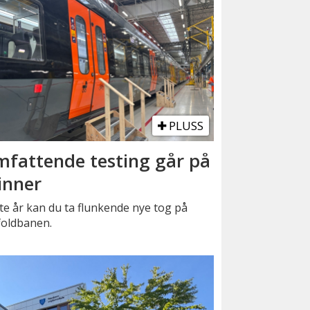
PLUSS
fattende testing går på
inner
e år kan du ta flunkende nye tog på
foldbanen.