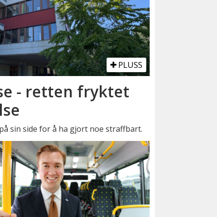
PLUSS
se - retten fryktet
lse
å sin side for å ha gjort noe straffbart.