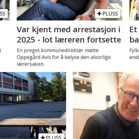
SS
PLUSS
Var kjent med arrestasjon i
Et
2025 - lot læreren fortsette
ba
t
En preget kommunedirektør møtte
Fyl
Oppegård Avis for å belyse den alvorlige
endr
lærersaken.
PLUSS