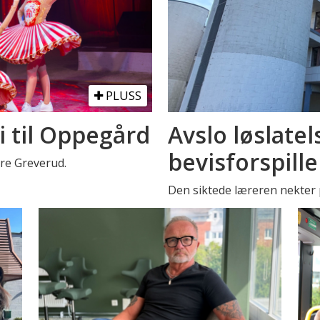
PLUSS
i til Oppegård
Avslo løslatel
bevisforspille
stre Greverud.
Den siktede læreren nekter p