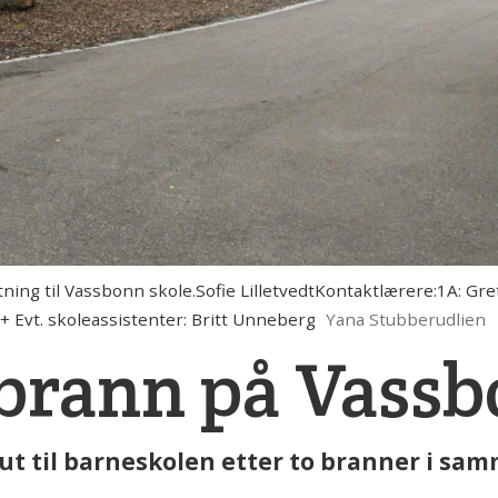
ning til Vassbonn skole.Sofie LilletvedtKontaktlærere:1A: G
 Evt. skoleassistenter: Britt Unneberg
Yana Stubberudlien
brann på Vassb
ut til barneskolen etter to branner i samm