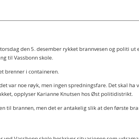
torsdag den 5. desember rykket brannvesen og politi ut 
ing til Vassbonn skole.
et brenner i containeren.
 det var noe røyk, men ingen spredningsfare. Det skal ha 
ukket, opplyser Karianne Knutsen hos Øst politidistrikt.
en til brannen, men det er antakelig slik at den første br
er ved Vassbonn skole beskriver situasjonen som udramat