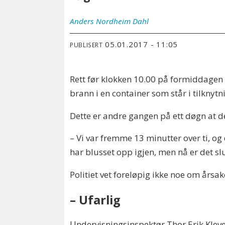
Anders
Nordheim Dahl
05.01.2017 - 11:05
PUBLISERT
Rett før klokken 10.00 på formiddagen 
brann i en container som står i tilknytn
Dette er andre gangen på ett døgn at d
– Vi var fremme 13 minutter over ti, og
har blusset opp igjen, men nå er det sl
Politiet vet foreløpig ikke noe om årsak
– Ufarlig
Undervisningsinspektør Thor Erik Klev