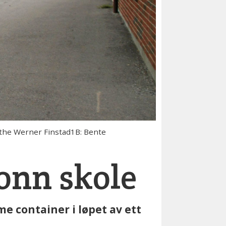
rethe Werner Finstad1B: Bente
onn skole
e container i løpet av ett