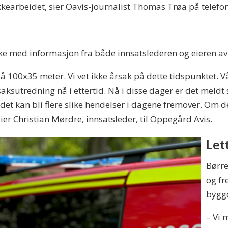
ukkearbeidet, sier Oavis-journalist Thomas Trøa på telefo
ke med informasjon fra både innsatslederen og eieren av
 100x35 meter. Vi vet ikke årsak på dette tidspunktet. Vå
saksutredning nå i ettertid. Nå i disse dager er det meldt
 det kan bli flere slike hendelser i dagene fremover. Om 
sier Christian Mørdre, innsatsleder, til Oppegård Avis.
Let
Børre
og fr
bygge
– Vi 