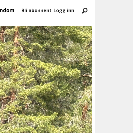
endom
Bli abonnent
Logg inn