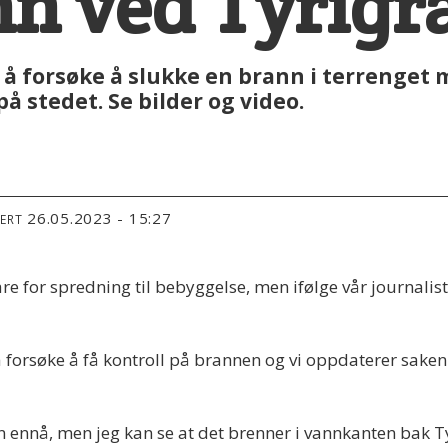
n ved Tyrigr
r å forsøke å slukke en brann i terrenget
å stedet. Se bilder og video.
26.05.2023 - 15:27
TERT
are for spredning til bebyggelse, men ifølge vår journalis
 å forsøke å få kontroll på brannen og vi oppdaterer sake
n ennå, men jeg kan se at det brenner i vannkanten bak 