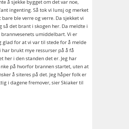
te å sjekke bygget om det var noe,
ant ingenting. Så tok vi lunsj og merket
t bare ble verre og verre. Da sjekket vi
g så det brant i skogen her. Da meldte i
il brannvesenets umiddelbart. Vi er
g glad for at vi var til stede for å melde
Vi har brukt mye ressurser på å få
t her i den standen det er. Jeg har
nke på hvorfor brannen startet, uten at
nsker å siteres på det. Jeg håper folk er
ktig i dagene fremover, sier Skiaker til