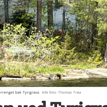
errenget bak Tyrigrava.
Alle foto: Thomas Trøa