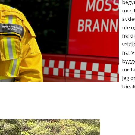
begyn
men f
at de
ute o
fra t
veldi
fra. 
bygge
mista
jeg ø
forsi