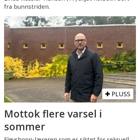
fra bunnstriden.
PLUSS
Mottok flere varsel i
sommer
Fløysbonn-læreren som er siktet for seksuell