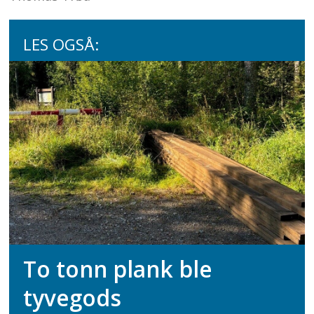
LES OGSÅ:
To tonn plank ble
tyvegods