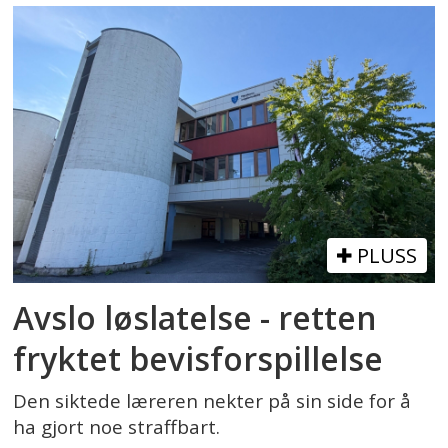
PLUSS
Avslo løslatelse - retten
fryktet bevisforspillelse
Den siktede læreren nekter på sin side for å
ha gjort noe straffbart.