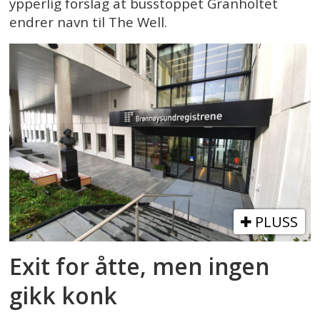
ypperlig forslag at busstoppet Granholtet
endrer navn til The Well.
PLUSS
Exit for åtte, men ingen
gikk konk