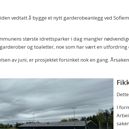
r siden vedtatt å bygge et nytt garderobeanlegg ved Sofiem
mmunens største idrettsparker i dag mangler nødvendige f
l garderober og toaletter, noe som har vært en utfordring 
en av juni, er prosjektet forsinket nok en gang. Årsaken 
Fik
Dette
I fo
Arbei
saken