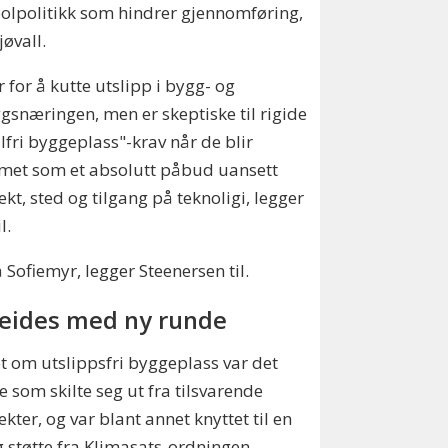
lpolitikk som hindrer gjennomføring,
jøvall.
er for å kutte utslipp i bygg- og
gsnæringen, men er skeptiske til rigide
ilfri byggeplass"-krav når de blir
met som et absolutt påbud uansett
ekt, sted og tilgang på teknoligi, legger
l.
Sofiemyr, legger Steenersen til.
eides med ny runde
t om utslippsfri byggeplass var det
e som skilte seg ut fra tilsvarende
ekter, og var blant annet knyttet til en
 støtte fra Klimasats-ordningen.