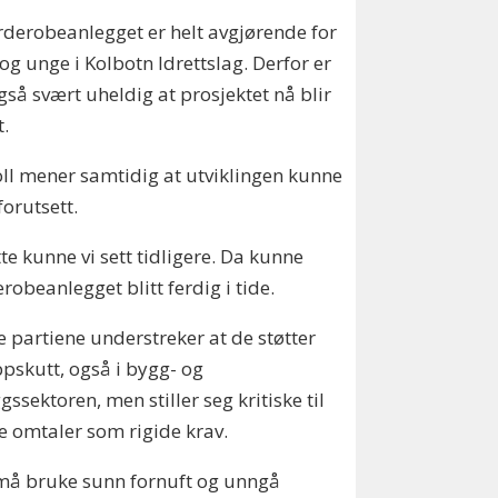
derobeanlegget er helt avgjørende for
og unge i Kolbotn Idrettslag. Derfor er
gså svært uheldig at prosjektet nå blir
t.
ll mener samtidig at utviklingen kunne
forutsett.
te kunne vi sett tidligere. Da kunne
robeanlegget blitt ferdig i tide.
 partiene understreker at de støtter
ppskutt, også i bygg- og
gssektoren, men stiller seg kritiske til
e omtaler som rigide krav.
må bruke sunn fornuft og unngå