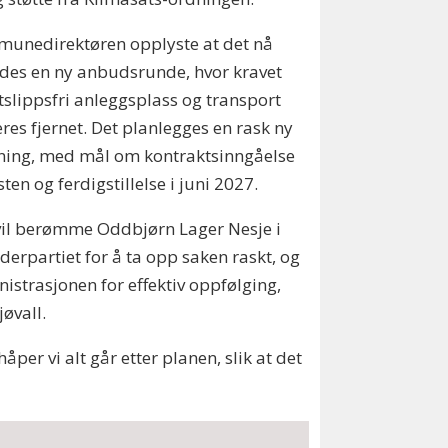
unedirektøren opplyste at det nå
des en ny anbudsrunde, hvor kravet
slippsfri anleggsplass og transport
res fjernet. Det planlegges en rask ny
ning, med mål om kontraktsinngåelse
østen og ferdigstillelse i juni 2027.
vil berømme Oddbjørn Lager Nesje i
derpartiet for å ta opp saken raskt, og
istrasjonen for effektiv oppfølging,
jøvall.
håper vi alt går etter planen, slik at det