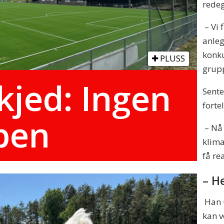
redeg
– Vi 
anleg
konku
PLUSS
grup
kjed: Ingen
Sente
forte
bben
– Nå 
klima
få re
– H
Han u
kan v