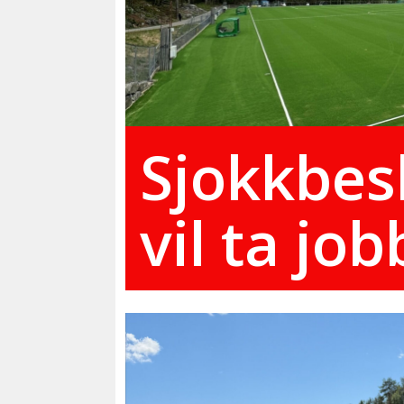
Sjokkbes
vil ta jo