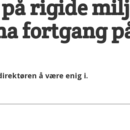
på rigide milj
 ha fortgang p
r
rektøren å være enig i.