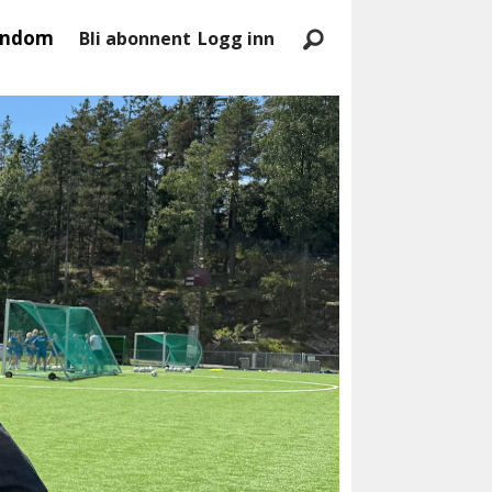
endom
Bli abonnent
Logg inn