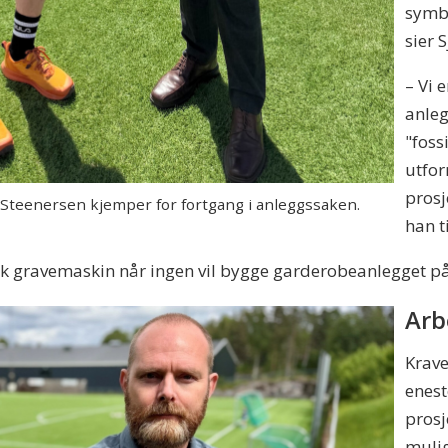
symbo
sier S
– Vi 
anleg
"foss
utfor
prosj
Steenersen kjemper for fortgang i anleggssaken.
han ti
sk gravemaskin når ingen vil bygge garderobeanlegget på 
Arb
Krave
enest
prosj
mulig