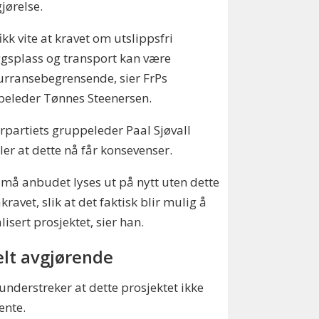
jørelse.
fikk vite at kravet om utslippsfri
gsplass og transport kan være
rransebegrensende, sier FrPs
peleder Tønnes Steenersen.
rpartiets gruppeleder Paal Sjøvall
ller at dette nå får konsevenser.
må anbudet lyses ut på nytt uten dette
kravet, slik at det faktisk blir mulig å
alisert prosjektet, sier han.
elt avgjørende
nderstreker at dette prosjektet ikke
ente.