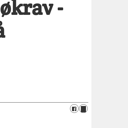
økrav -
å