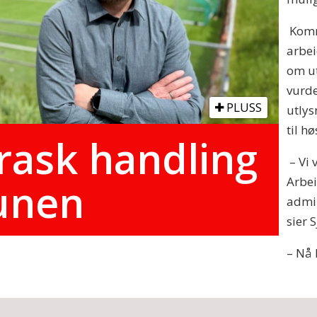
Komm
arbei
om ut
vurde
PLUSS
utlys
til h
rask handling
– Vi 
Arbei
unen
admin
sier S
– Nå 