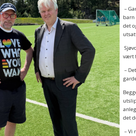
– Gar
barn 
det o
utsat
Sjøvo
vært 
– Det
garde
Begge
utsli
anleg
det d
– Vi 