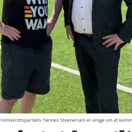
 og Fremskrittspartiets Tønnes Steenersen er enige om at kom