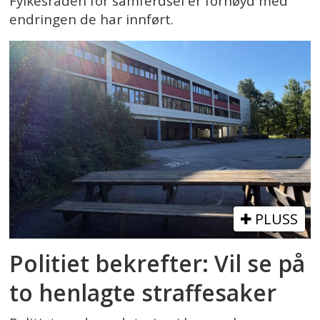
Fylkesråden for samferdsel er fornøyd med
endringen de har innført.
PLUSS
Politiet bekrefter: Vil se på
to henlagte straffesaker