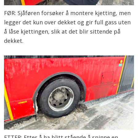
FØR: Sjåføren forsøker å montere kjetting, men
legger det kun over dekket og gir full gass uten
å låse kjettingen, slik at det blir sittende på
dekket.
ETTER: Etter å ha blitt stående å spinne en