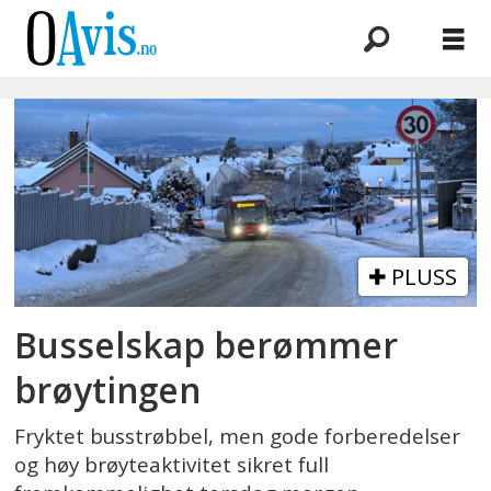
Emne:
connect
bus
PLUSS
Busselskap berømmer
brøytingen
Fryktet busstrøbbel, men gode forberedelser
og høy brøyteaktivitet sikret full