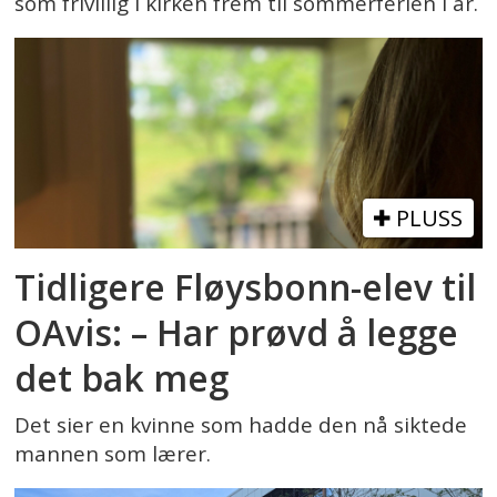
som frivillig i kirken frem til sommerferien i år.
PLUSS
Tidligere Fløysbonn-elev til
OAvis: – Har prøvd å legge
det bak meg
Det sier en kvinne som hadde den nå siktede
mannen som lærer.