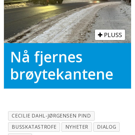
PLUSS
Nå fjernes
brøytekantene
CECILIE DAHL-JØRGENSEN PIND
BUSSKATASTROFE
NYHETER
DIALOG