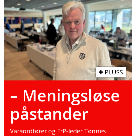
PLUSS
– Meningsløse
påstander
Varaordfører og FrP-leder Tønnes