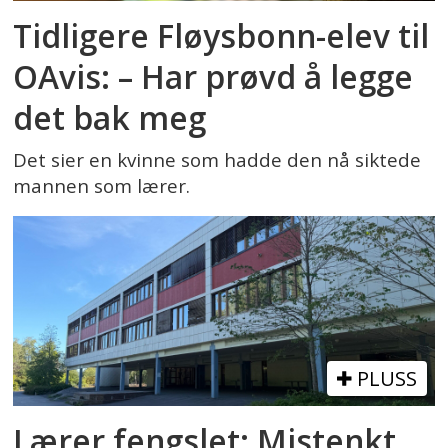
Tidligere Fløysbonn-elev til
OAvis: – Har prøvd å legge
det bak meg
Det sier en kvinne som hadde den nå siktede
mannen som lærer.
PLUSS
Lærer fengslet: Mistenkt