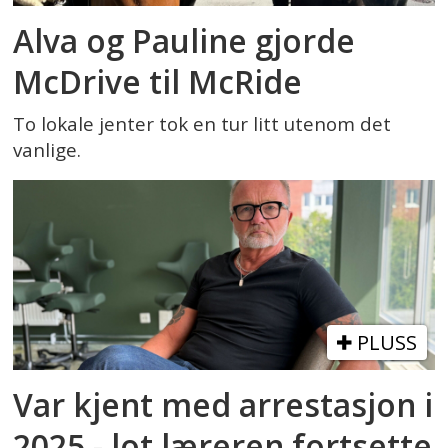
Alva og Pauline gjorde
McDrive til McRide
To lokale jenter tok en tur litt utenom det
vanlige.
PLUSS
Var kjent med arrestasjon i
2025 - lot læreren fortsette