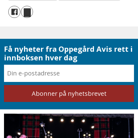
Få nyheter fra Oppegård Avis rett i
innboksen hver dag