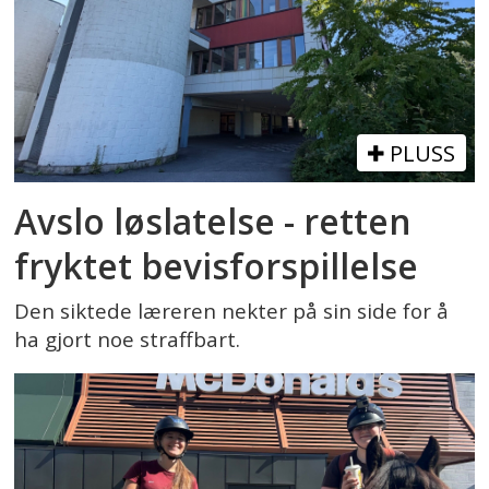
PLUSS
Avslo løslatelse - retten
fryktet bevisforspillelse
Den siktede læreren nekter på sin side for å
ha gjort noe straffbart.