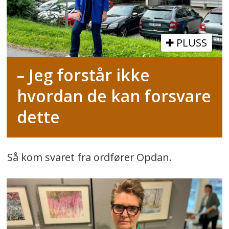
PLUSS
– Jeg forstår ikke
hvordan de kan forsvare
dette
Så kom svaret fra ordfører Opdan.