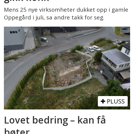
Mens 25 nye virksomheter dukket opp i gamle
Oppegård i juli, sa andre takk for seg.
PLUSS
Lovet bedring – kan få
bøter