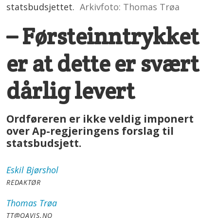
statsbudsjettet.
Arkivfoto: Thomas Trøa
– Førsteinntrykket
er at dette er svært
dårlig levert
Ordføreren er ikke veldig imponert
over Ap-regjeringens forslag til
statsbudsjett.
Eskil
Bjørshol
REDAKTØR
Thomas
Trøa
TT@OAVIS.NO