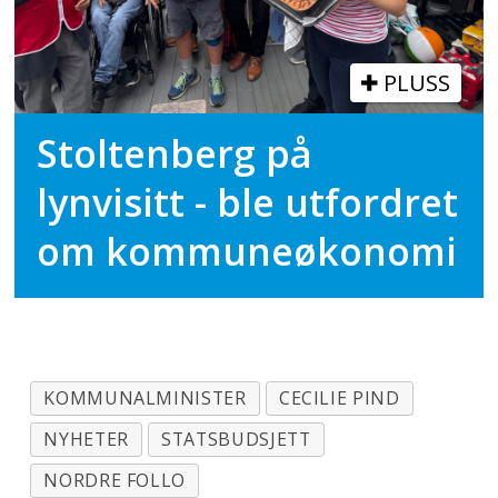
PLUSS
Stoltenberg på
lynvisitt - ble utfordret
om kommuneøkonomi
KOMMUNALMINISTER
CECILIE PIND
NYHETER
STATSBUDSJETT
NORDRE FOLLO