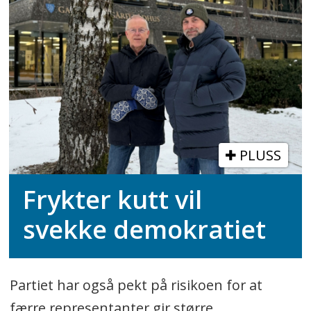
PLUSS
Frykter kutt vil
svekke demokratiet
Partiet har også pekt på risikoen for at
færre representanter gir større