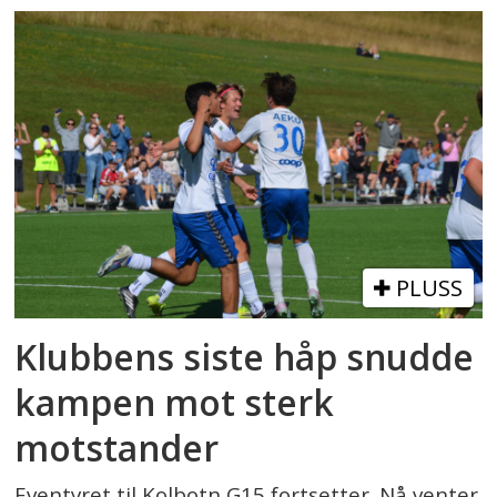
PLUSS
Klubbens siste håp snudde
kampen mot sterk
motstander
Eventyret til Kolbotn G15 fortsetter. Nå venter