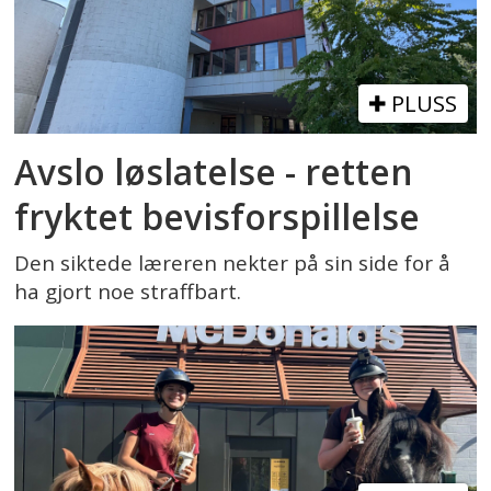
PLUSS
Avslo løslatelse - retten
fryktet bevisforspillelse
Den siktede læreren nekter på sin side for å
ha gjort noe straffbart.