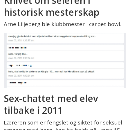
Knivet om seieren i
historisk mesterskap
Arne Liljeberg ble klubbmester i carpet bowl.
Sex-chattet med elev
tilbake i 2011
Læreren som er fengslet og siktet for seksuell
omgang med barn, kan ha holdt på i over 15