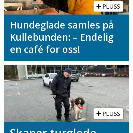
PLUSS
Hundeglade samles på
Kullebunden: – Endelig
en café for oss!
PLUSS
Skaper turglede