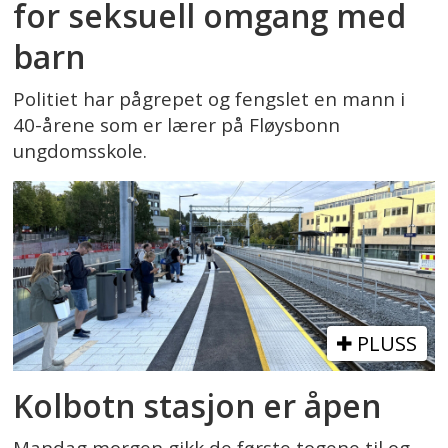
for seksuell omgang med
barn
Politiet har pågrepet og fengslet en mann i
40-årene som er lærer på Fløysbonn
ungdomsskole.
PLUSS
Kolbotn stasjon er åpen
Mandag morgen gikk de første togene til og