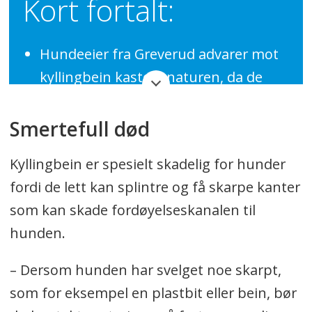
Kort fortalt:
Hundeeier fra Greverud advarer mot
kyllingbein kastet i naturen, da de
kan skade hunder som Ecco.
Smertefull død
Han oppfordrer folk til å slutte å
Kyllingbein er spesielt skadelig for hunder
kaste matrester, og har kontaktet
fordi de lett kan splintre og få skarpe kanter
lokale skoler for å informere om
som kan skade fordøyelseskanalen til
farene.
hunden.
Oppsummeringen er generert av Labrador
– Dersom hunden har svelget noe skarpt,
AI, men gjennomlest av en journalist.
som for eksempel en plastbit eller bein, bør