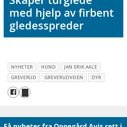
med hjelp av firbent
gledesspreder
NYHETER
HUND
JAN ERIK AALE
GREVERUD
GREVERUDVEIEN
DYR
Få nyheter fra Oppegård Avis rett i