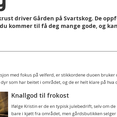
rust driver Gården på Svartskog. De oppfo
er du kommer til få deg mange gode, og ka
sjon med fokus på velferd, er stikkordene duoen bruker 
yr som har beitet i området, og de er helt klare på hva du
Knallgod til frokost
Ifølge Kristin er de en typisk julebedrift, selv om de
bare i kjøtt fra området, men gårdsbutikken selger