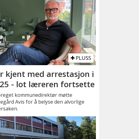
PLUSS
r kjent med arrestasjon i
25 - lot læreren fortsette
preget kommunedirektør møtte
gård Avis for å belyse den alvorlige
ersaken.