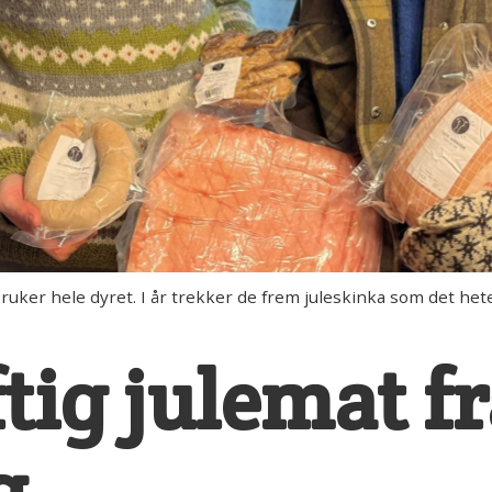
r hele dyret. I år trekker de frem juleskinka som det heteste 
tig julemat f
g