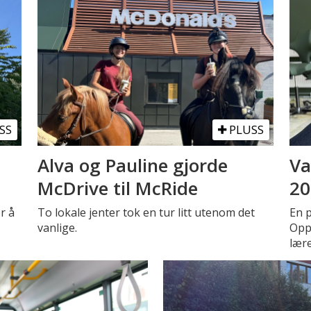
SS
PLUSS
Alva og Pauline gjorde
Va
McDrive til McRide
20
r å
To lokale jenter tok en tur litt utenom det
En 
vanlige.
Oppe
lær