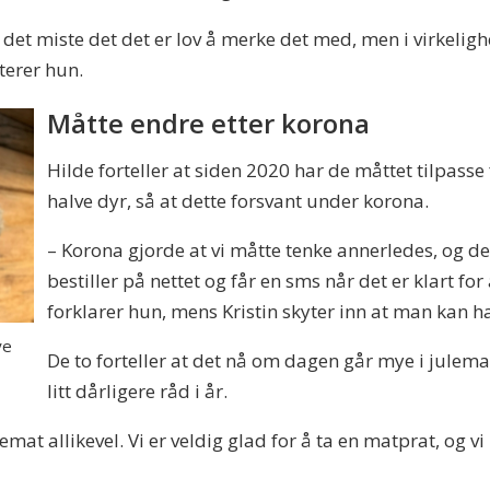
r i det miste det det er lov å merke det med, men i virkelig
terer hun.
Måtte endre etter korona
Hilde forteller at siden 2020 har de måttet tilpasse
halve dyr, så at dette forsvant under korona.
– Korona gjorde at vi måtte tenke annerledes, og d
bestiller på nettet og får en sms når det er klart fo
forklarer hun, mens Kristin skyter inn at man kan h
ye
De to forteller at det nå om dagen går mye i julema
litt dårligere råd i år.
emat allikevel. Vi er veldig glad for å ta en matprat, og v