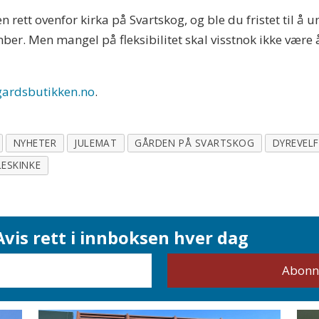
 rett ovenfor kirka på Svartskog, og ble du fristet til å un
er. Men mangel på fleksibilitet skal visstnok ikke være år
gardsbutikken.no
.
NYHETER
JULEMAT
GÅRDEN PÅ SVARTSKOG
DYREVEL
LESKINKE
vis rett i innboksen hver dag