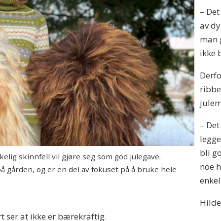
– Det
av dy
man 
ikke 
Derfo
ribb
julem
– Det
legges
bli g
lig skinnfell vil gjøre seg som god julegave.
noe h
 gården, og er en del av fokuset på å bruke hele
enkel
Hilde
t ser at ikke er bærekraftig.