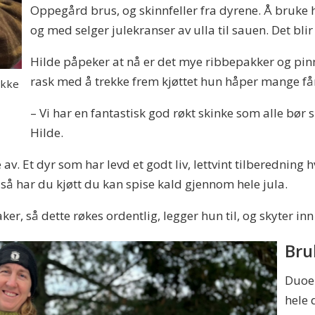
Oppegård brus, og skinnfeller fra dyrene. Å bruke hel
og med selger julekranser av ulla til sauen. Det blir
Hilde påpeker at nå er det mye ribbepakker og pinn
rask med å trekke frem kjøttet hun håper mange får
ekke
– Vi har en fantastisk god røkt skinke som alle bør
Hilde.
e av. Et dyr som har levd et godt liv, lettvint tilberedning h
 så har du kjøtt du kan spise kald gjennom hele jula.
er, så dette røkes ordentlig, legger hun til, og skyter inn 
Bru
Duoen
hele 