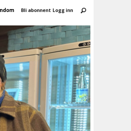
endom
Bli abonnent
Logg inn