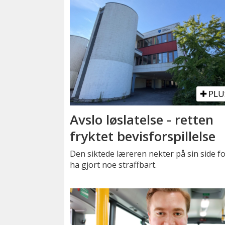
PLU
Avslo løslatelse - retten
fryktet bevisforspillelse
Den siktede læreren nekter på sin side fo
ha gjort noe straffbart.