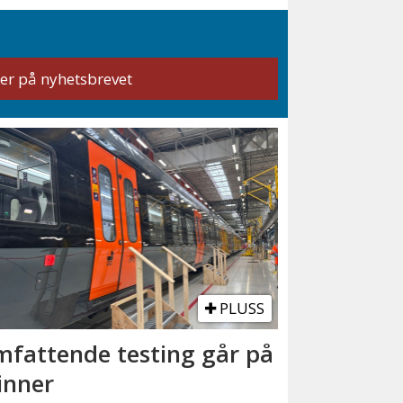
PLUSS
fattende testing går på
inner