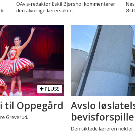
OAvis-redaktør Eskil Bjørshol kommenterer
Nest
le
den alvorlige lærersaken.
Øst
PLUSS
i til Oppegård
Avslo løslatel
bevisforspille
stre Greverud.
Den siktede læreren nekter p