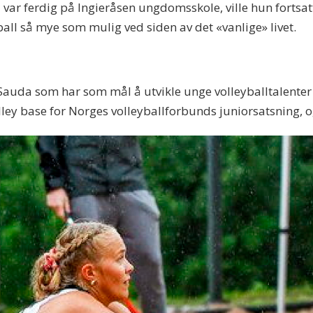
var ferdig på Ingieråsen ungdomsskole, ville hun fortsatt
yball så mye som mulig ved siden av det «vanlige» livet.
Sauda som har som mål å utvikle unge volleyballtalenter t
lley base for Norges volleyballforbunds juniorsatsning, 