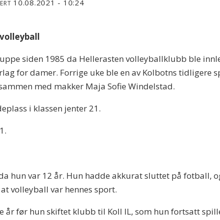
10.08.2021 - 10:24
TERT
volleyball
gruppe siden 1985 da Hellerasten volleyballklubb ble inn
orlag for damer. Forrige uke ble en av Kolbotns tidligere sp
9 sammen med makker Maja Sofie Windelstad.
deplass i klassen jenter 21.
1.
L da hun var 12 år. Hun hadde akkurat sluttet på fotball, o
 at volleyball var hennes sport.
e år før hun skiftet klubb til Koll IL, som hun fortsatt spil