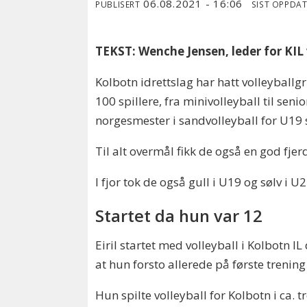
06.08.2021 - 16:06
PUBLISERT
SIST OPPDA
TEKST: Wenche Jensen, leder for KIL 
Kolbotn idrettslag har hatt volleyball
100 spillere, fra minivolleyball til seni
norgesmester i sandvolleyball for U1
Til alt overmål fikk de også en god fjer
I fjor tok de også gull i U19 og sølv i U2
Startet da hun var 12
Eiril startet med volleyball i Kolbotn I
at hun forsto allerede på første trening
Hun spilte volleyball for Kolbotn i ca. tr