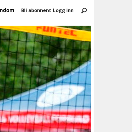
endom
Bli abonnent
Logg inn