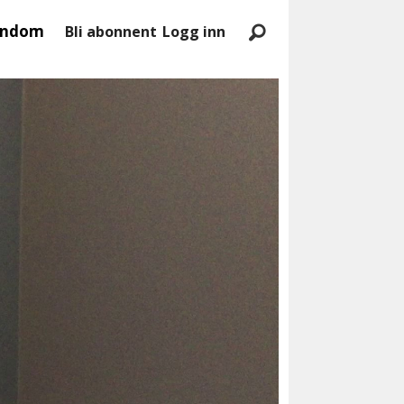
endom
Bli abonnent
Logg inn