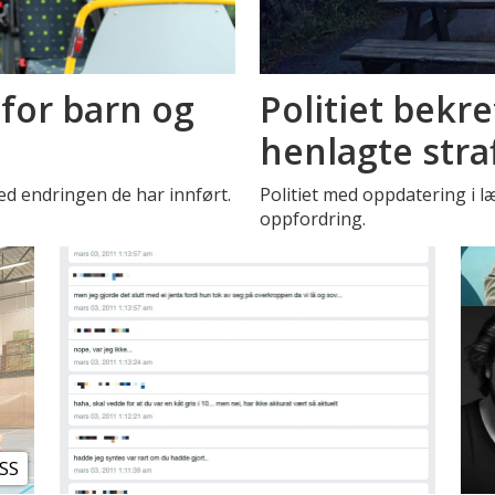
for barn og
Politiet bekre
henlagte stra
ed endringen de har innført.
Politiet med oppdatering i 
oppfordring.
SS