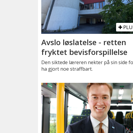
PLU
Avslo løslatelse - retten
fryktet bevisforspillelse
Den siktede læreren nekter på sin side fo
ha gjort noe straffbart.