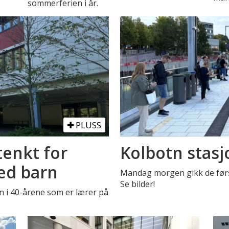
sommerferien i år.
PLUSS
tenkt for
Kolbotn stasj
ed barn
Mandag morgen gikk de først
Se bilder!
n i 40-årene som er lærer på