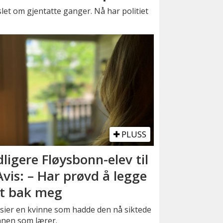
let om gjentatte ganger. Nå har politiet
PLUSS
dligere Fløysbonn-elev til
vis: – Har prøvd å legge
t bak meg
sier en kvinne som hadde den nå siktede
nen som lærer.