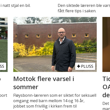
natt stjal en bil.
Den siktede læreren ble vars
fått flere tips i saken.
SS
PLUSS
o
Mottok flere varsel i
Ti
sommer
OA
de
bort
Fløysbonn-læreren som er siktet for seksuell
omgang med barn mellom 14 og 16 år,
Det 
jobbet som frivillig i kirken frem til
man