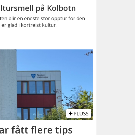
ltursmell på Kolbotn
en blir en eneste stor opptur for den
er glad i kortreist kultur.
PLUSS
har fått flere tips