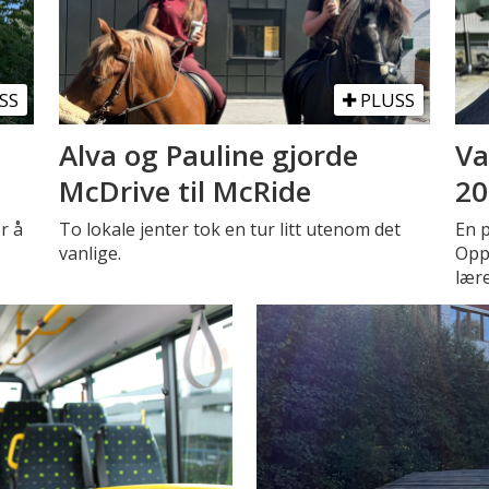
SS
PLUSS
Alva og Pauline gjorde
Va
McDrive til McRide
20
r å
To lokale jenter tok en tur litt utenom det
En 
vanlige.
Oppe
lær