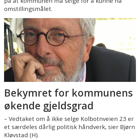
på at kommunen må selge for å kunne nå
omstillingsmålet.
Bekymret for kommunens
økende gjeldsgrad
– Vedtaket om å ikke selge Kolbotnveien 23 er
et særdeles dårlig politisk håndverk, sier Bjørn
Kløvstad (H).