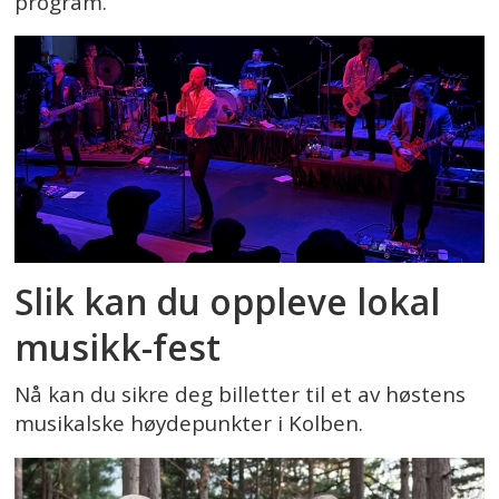
program.
Slik kan du oppleve lokal
musikk-fest
Nå kan du sikre deg billetter til et av høstens
musikalske høydepunkter i Kolben.