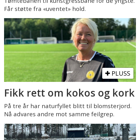
Tømtebanen til kunstgressbane for de yngste.
Får støtte fra «uventet» hold.
PLUSS
Fikk rett om kokos og kork
På tre år har naturfyllet blitt til blomsterjord.
Nå advares andre mot samme feilgrep.