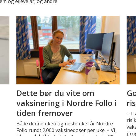
fem og elleve år, og andre
Dette bør du vite om
Go
vaksinering i Nordre Follo i
ri
tiden fremover
– I 
risi
Både denne uken og neste uke får Nordre
vaks
Follo rundt 2.000 vaksinedoser per uke. – Vi
prog