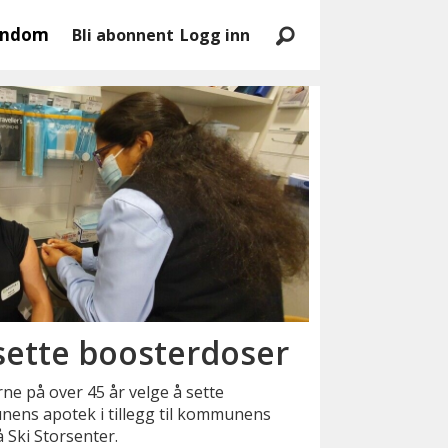
endom
Bli abonnent
Logg inn
sette boosterdoser
ne på over 45 år velge å sette
nens apotek i tillegg til kommunens
 Ski Storsenter.