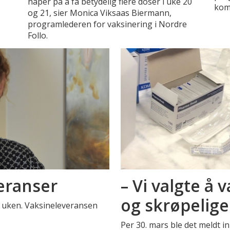
håper på å få betydelig flere doser i uke 20
kom
og 21, sier Monica Viksaas Biermann,
programlederen for vaksinering i Nordre
Follo.
eranser
– Vi valgte å
og skrøpelige 
e uken. Vaksineleveransen
Per 30. mars ble det meldt in