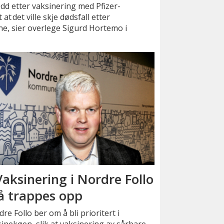
edd etter vaksinering med Pfizer-
at det ville skje dødsfall etter
e, sier overlege Sigurd Hortemo i
Vaksinering i Nordre Follo
 trappes opp
re Follo ber om å bli prioritert i