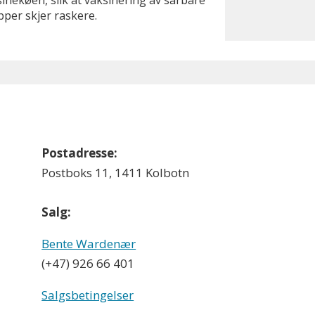
inekøen, slik at vaksinering av sårbare
per skjer raskere.
Postadresse:
Postboks 11, 1411 Kolbotn
Salg:
Bente Wardenær
(+47) 926 66 401
Salgsbetingelser