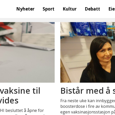
Nyheter
Sport
Kultur
Debatt
Ei
aksine til
Bistår med å 
vides
Fra neste uke kan innbygger
boosterdose i fire av kommu
HI besluttet å åpne for
egen vaksinasjonsstasjon på