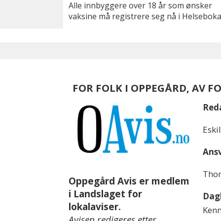
Alle innbyggere over 18 år som ønsker
vaksine må registrere seg nå i Helseboka
FOR FOLK I OPPEGÅRD, AV F
Red
Eski
Ansv
Thom
Oppegård Avis er medlem
i Landslaget for
Dagl
lokalaviser.
Kenn
Avisen redigeres etter