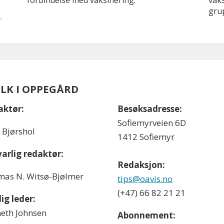
forbindelse med vaksinering.
vaks
grup
.
OLK I OPPEGÅRD
aktør:
Besøksadresse:
Sofiemyrveien 6D
l Bjørshol
1412 Sofiemyr
arlig redaktør:
Redaksjon:
as N. Witsø-Bjølmer
tips@oavis.no
(+47) 66 82 21 21
ig leder:
eth Johnsen
Abonnement: