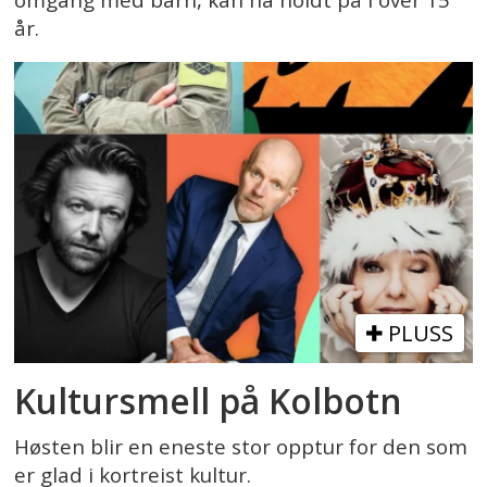
omgang med barn, kan ha holdt på i over 15
år.
PLUSS
Kultursmell på Kolbotn
Høsten blir en eneste stor opptur for den som
er glad i kortreist kultur.