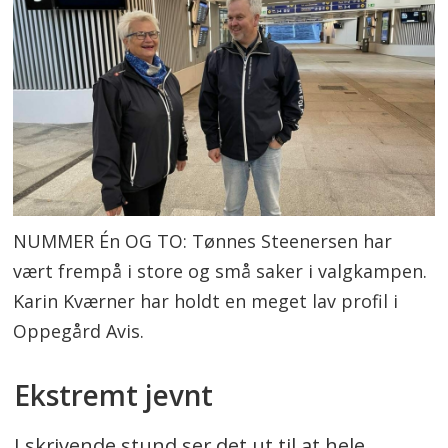
NUMMER Én OG TO: Tønnes Steenersen har
vært frempå i store og små saker i valgkampen.
Karin Kværner har holdt en meget lav profil i
Oppegård Avis.
Ekstremt jevnt
I skrivende stund ser det ut til at hele