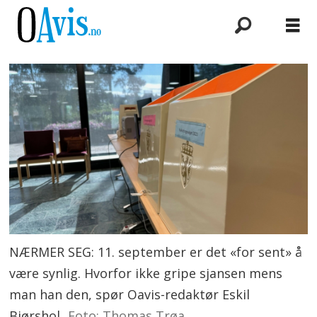
NÆRMER SEG: 11. september er det «for sent» å
være synlig. Hvorfor ikke gripe sjansen mens
man han den, spør Oavis-redaktør Eskil
Bjørshol
Foto: Thomas Trøa