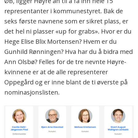
ØB, ligger Høyre an til å få inn hele 15
representanter i kommunestyret. Bak de
seks første navnene som er sikret plass, er
det hel ni plasser «up for grabs». Hvor er du
Hege Elise Blix Mortensen? Hvem er du
Gunhild Rønningen? Hva har du å bidra med
Ann Olsbø? Felles for de tre nevnte Høyre-
kvinnene er at de alle representerer
Oppegård og er inne blant de ti øverste på
nominasjonslisten.