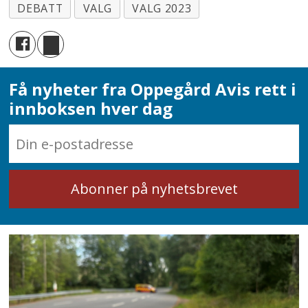
DEBATT
VALG
VALG 2023
Få nyheter fra Oppegård Avis rett i
innboksen hver dag