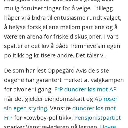
mulig forutsetninger for å velge. I tillegg
håper vi å bidra til entusiasme rundt valget,
å belyse forskjellene mellom partiene og å
være en arena for friske diskusjoner. I våre
spalter er det lov å både fremheve sin egen
politikk og kritisere andre. Det tåler vi.
De som har lest Oppegård Avis de siste
dagene har garantert merket at valgkampen
for alvor er i gang.
FrP dundrer løs mot AP
når det gjelder eiendomsskatt og
Ap roser
sin egen styring
. Venstre
dundrer løs mot
FrP
for «cowboy-politikk»,
Pensjonistpartiet
sparker Venstre-lederen på leggen,
Høyre