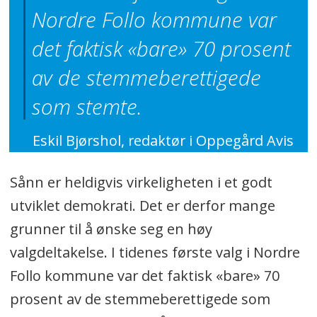
Nordre Follo kommune var
det faktisk «bare» 70 prosent
av de stemmeberettigede
som stemte.
Eskil Bjørshol, redaktør i Oppegård Avis
Sånn er heldigvis virkeligheten i et godt
utviklet demokrati. Det er derfor mange
grunner til å ønske seg en høy
valgdeltakelse. I tidenes første valg i Nordre
Follo kommune var det faktisk «bare» 70
prosent av de stemmeberettigede som