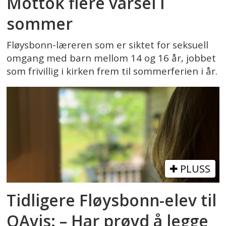
Mottok flere varsel i
sommer
Fløysbonn-læreren som er siktet for seksuell
omgang med barn mellom 14 og 16 år, jobbet
som frivillig i kirken frem til sommerferien i år.
PLUSS
Tidligere Fløysbonn-elev til
OAvis: – Har prøvd å legge