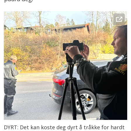
DYRT: Det kan koste deg dyrt å tråkke for hardt