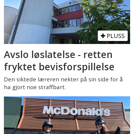
PLUSS
Avslo løslatelse - retten
fryktet bevisforspillelse
Den siktede læreren nekter på sin side for å
ha gjort noe straffbart.