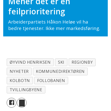
Mener det er en
feilprioritering
Arbeiderpartiets Håkon Heløe vil ha
bedre tjenester. Ikke mer markedsføring.
ØYVIND HENRIKSEN
SKI
REGIONBY
NYHETER
KOMMUNEDIREKTØREN
KOLBOTN
FOLLOBANEN
TVILLINGBYENE