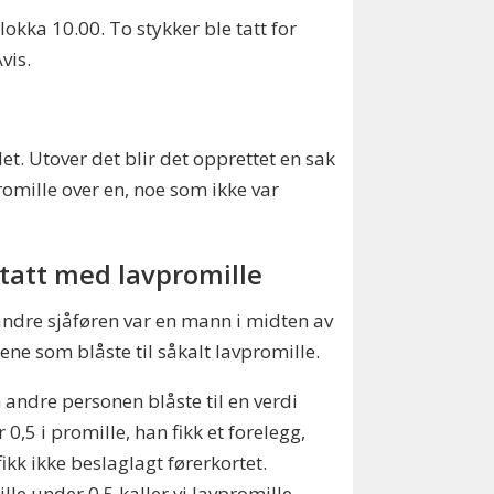
lokka 10.00. To stykker ble tatt for
Avis.
det. Utover det blir det opprettet en sak
omille over en, noe som ikke var
 tatt med lavpromille
ndre sjåføren var en mann i midten av
ene som blåste til såkalt lavpromille.
 andre personen blåste til en verdi
 0,5 i promille, han fikk et forelegg,
ikk ikke beslaglagt førerkortet.
lle under 0,5 kaller vi lavpromille.