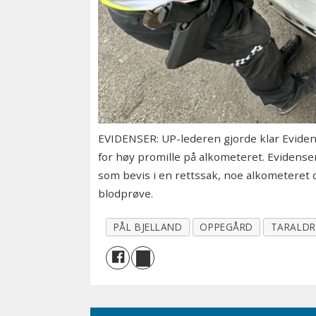
EVIDENSER: UP-lederen gjorde klar Evidense
for høy promille på alkometeret. Evidense
som bevis i en rettssak, noe alkometeret du
blodprøve.
PÅL BJELLAND
OPPEGÅRD
TARALD