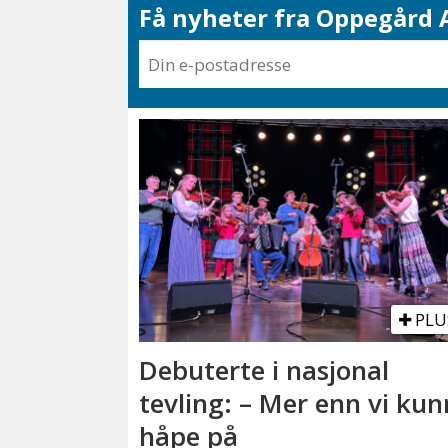
Få nyheter fra Oppegård A
PLU
Debuterte i nasjonal
tevling: – Mer enn vi ku
håpe på