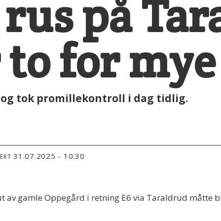
 rus på Tar
r to for mye
og tok promillekontroll i dag tidlig.
31.07.2025 - 10:30
TERT
 ut av gamle Oppegård i retning E6 via Taraldrud måtte blå