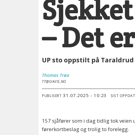
Sjekket
– Det e
UP sto oppstilt på Taraldrud 
Thomas
Trøa
TT@OAVIS.NO
31.07.2025 - 10:23
PUBLISERT
SIST OPPDA
157 sjåfører som i dag tidlig tok veien
førerkortbeslag og trolig to forelegg.