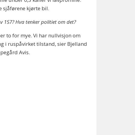
 sjåførene kjørte bil.
av 157? Hva tenker politiet om det?
 er to for mye. Vi har nullvisjon om
ng i ruspåvirket tilstand, sier Bjelland
ppegård Avis.