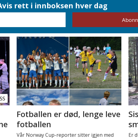
vis rett i innboksen hver dag
SS
Fotballen er død, lenge leve
Si
nne
fotballen
sm
Vår Norway Cup-reporter sitter igjen med
Er d