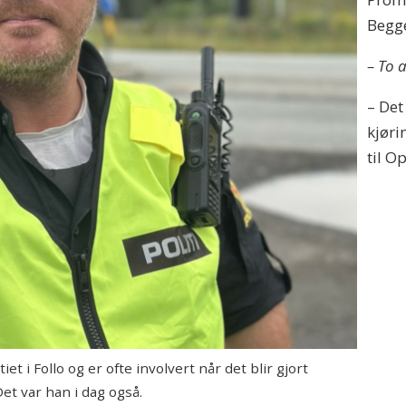
Begge
– To 
– Det
kjøri
til O
t i Follo og er ofte involvert når det blir gjort
et var han i dag også.