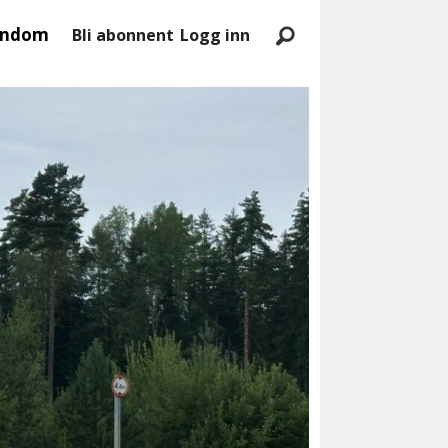
endom
Bli abonnent
Logg inn