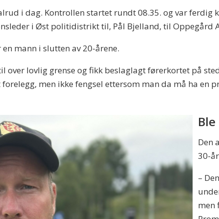
alrud i dag. Kontrollen startet rundt 08.35. og var ferdig k
nsleder i Øst politidistrikt til, Pål Bjelland, til Oppegård 
r en mann i slutten av 20-årene.
il over lovlig grense og fikk beslaglagt førerkortet på ste
 forelegg, men ikke fengsel ettersom man da må ha en pr
Ble
Den a
30-år
– Den
under
men f
Promi