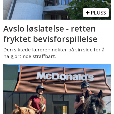
PLUSS
Avslo løslatelse - retten
fryktet bevisforspillelse
Den siktede læreren nekter på sin side for å
ha gjort noe straffbart.