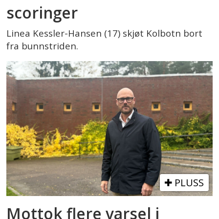
scoringer
Linea Kessler-Hansen (17) skjøt Kolbotn bort
fra bunnstriden.
PLUSS
Mottok flere varsel i