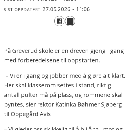
27.05.2026 - 11:06
SIST OPPDATERT
På Greverud skole er en dreven gjeng i gang
med forberedelsene til oppstarten.
– Vi er i gang og jobber med å gjøre alt klart.
Her skal klasserom settes i stand, riktig
antall pulter må på plass, og rommene skal
pyntes, sier rektor Katinka Bøhmer Sjøberg
til Oppegård Avis
– Vi gleder oss skikkelig til å bli å ta i mot og