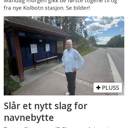
Mandag morgen gikk de første togene til og
fra nye Kolbotn stasjon. Se bilder!
PLUSS
Slår et nytt slag for
navnebytte