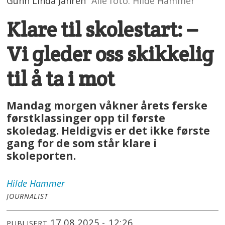
Gunn Linda Jahren
Alle foto: Hilde Hammer
Klare til skolestart: –
Vi gleder oss skikkelig
til å ta i mot
Mandag morgen våkner årets ferske
førstklassinger opp til første
skoledag. Heldigvis er det ikke første
gang for de som står klare i
skoleporten.
Hilde
Hammer
JOURNALIST
17.08.2025 - 12:26
PUBLISERT