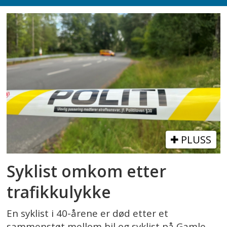
PLUSS
Syklist omkom etter
trafikkulykke
En syklist i 40-årene er død etter et
sammenstøt mellom bil og syklist på Gamle