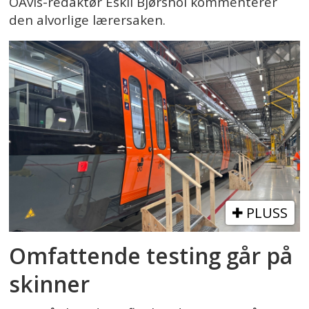
OAvis-redaktør Eskil Bjørshol kommenterer
den alvorlige lærersaken.
PLUSS
Omfattende testing går på
skinner