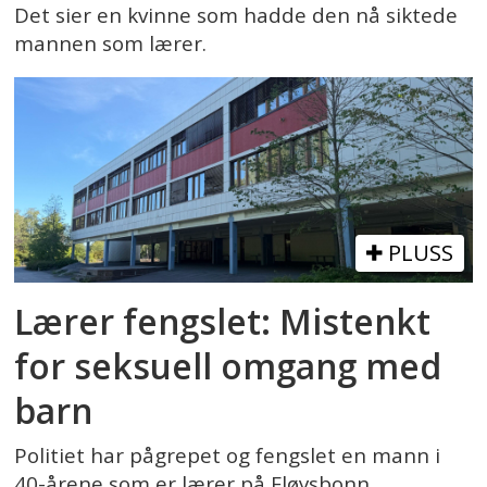
Det sier en kvinne som hadde den nå siktede
mannen som lærer.
PLUSS
Lærer fengslet: Mistenkt
for seksuell omgang med
barn
Politiet har pågrepet og fengslet en mann i
40-årene som er lærer på Fløysbonn