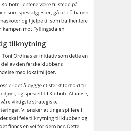
l Kolbotn-jentene være til stede på
n som spesialgjester, gå ut på banen
askoter og hjelpe til som ballhentere
r kampen mot Fyllingsdalen.
tig tilknytning
e Toni Ordinas er initiativ som dette en
g del av den ferske klubbens
ndelse med lokalmiljøet.
 oss er det å bygge et sterkt forhold til
miljøet, og spesielt til Kolbotn Allianse,
 våre viktigste strategiske
iteringer. Vi ønsker at unge spillere i
et skal føle tilknytning til klubben og
 det finnes en vei for dem her. Dette