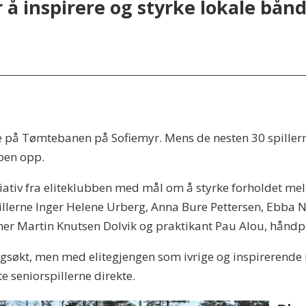
r å inspirere og styrke lokale bånd
e på Tømtebanen på Sofiemyr. Mens de nesten 30 spiller
bben opp.
tiativ fra eliteklubben med mål om å styrke forholdet mel
illerne Inger Helene Urberg, Anna Bure Pettersen, Ebba N
ner Martin Knutsen Dolvik og praktikant Pau Alou, håndp
ngsøkt, men med elitegjengen som ivrige og inspirerende 
e seniorspillerne direkte.