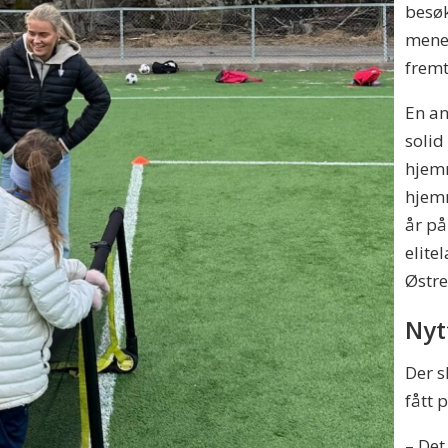
besøk
mener
fremt
En an
solid
hjem
hjemm
år på
elite
Østre
Nyt
Der s
fått 
– Det