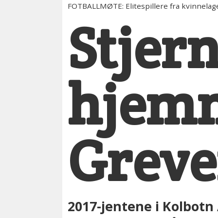
FOTBALLMØTE: Elitespillere fra kvinnelage
Stjer
hjem
Greve
2017-jentene i Kolbotn 