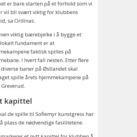
et er bare starten på et forhold som vi
 vil bli svært viktig for klubbens
id, sa Ordinas.
nen viktig bærebjelke i å bygge et
 lokalt fundament er at
mekampene faktisk spilles på
ebane. I hvert fall nesten. Etter flere
 diverse baner på Østlandet skal
laget spille årets hjemmekampene på
 Greverud.
t kapittel
kal de spille til Sofiemyr kunstgress har
på plass de nødvendige fasilitetene.
 markerer et nytt kapittel for klubben å