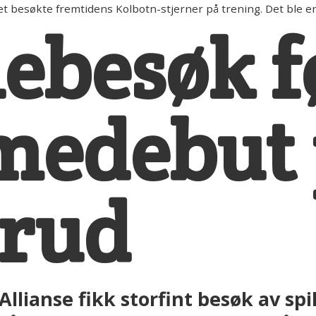
t besøkte fremtidens Kolbotn-stjerner på trening. Det ble e
nebesøk f
medebut 
rud
Allianse fikk storfint besøk av spi