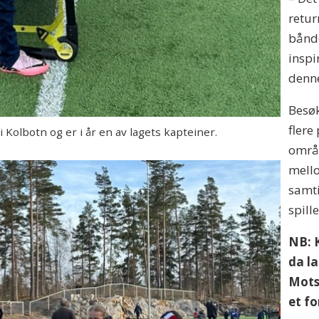
retur
bånde
inspi
denne
Besøk
flere
Kolbotn og er i år en av lagets kapteiner.
områd
mello
samti
spill
NB: 
da l
Mots
et f