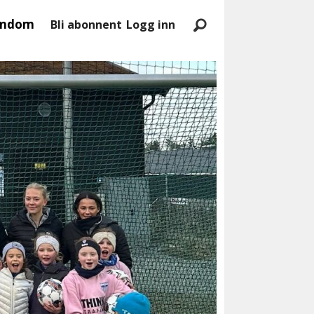
endom
Bli abonnent
Logg inn