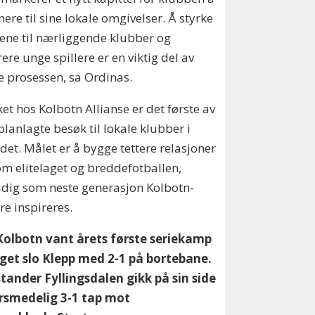
nere til sine lokale omgivelser. Å styrke
ne til nærliggende klubber og
rere unge spillere er en viktig del av
 prosessen, sa Ordinas.
et hos Kolbotn Allianse er det første av
 planlagte besøk til lokale klubber i
et. Målet er å bygge tettere relasjoner
m elitelaget og breddefotballen,
dig som neste generasjon Kolbotn-
ere inspireres.
Kolbotn vant årets første seriekamp
aget slo Klepp med 2-1 på bortebane.
tander Fyllingsdalen gikk på sin side
orsmedelig 3-1 tap mot