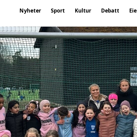
Nyheter
Sport
Kultur
Debatt
Ei