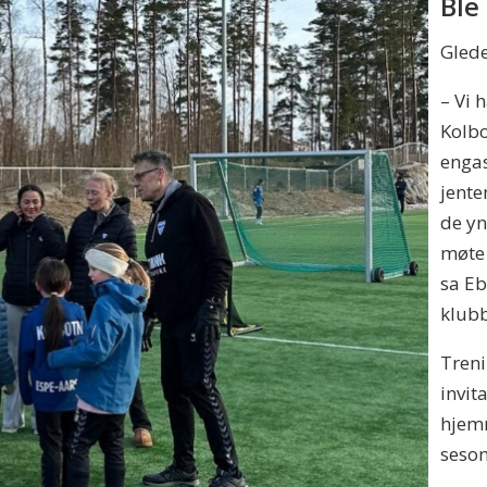
Ble
Glede
– Vi 
Kolbo
engas
jente
de yn
møte
sa Eb
klub
Treni
invit
hjem
seson