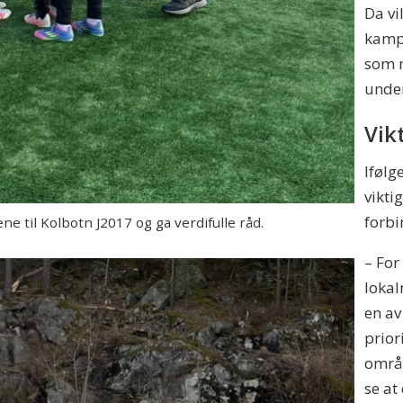
Da vi
kampe
som m
unde
Vik
Ifølg
vikti
forbi
 til Kolbotn J2017 og ga verdifulle råd.
– For
lokal
en av
prior
områd
se at