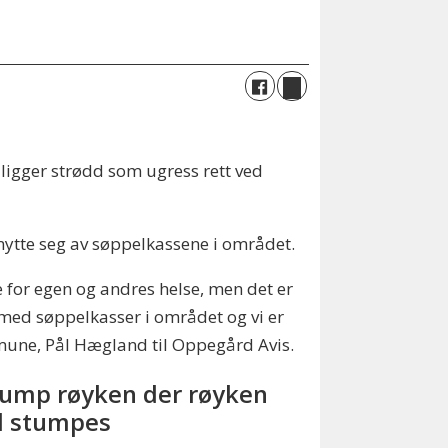
e ligger strødd som ugress rett ved
ytte seg av søppelkassene i området.
de for egen og andres helse, men det er
g med søppelkasser i området og vi er
mmune, Pål Hægland til Oppegård Avis.
tump røyken der røyken
l stumpes