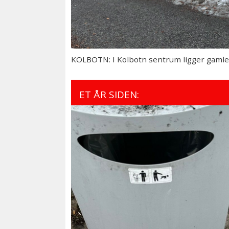
KOLBOTN: I Kolbotn sentrum ligger gaml
ET ÅR SIDEN: