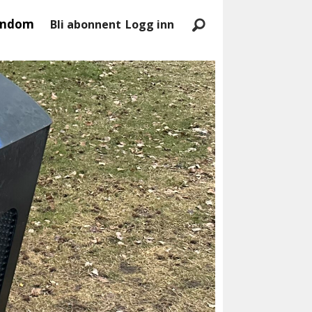
endom
Bli abonnent
Logg inn