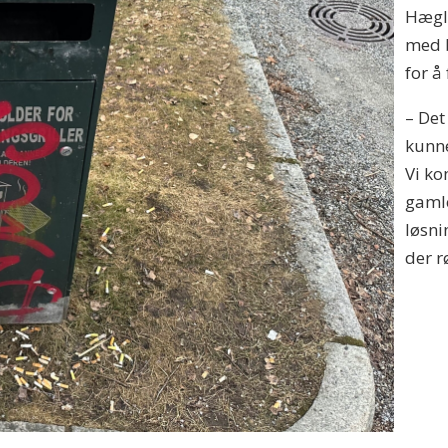
Hægla
med 
for å
– Det 
kunne
Vi ko
gamle
løsni
der r