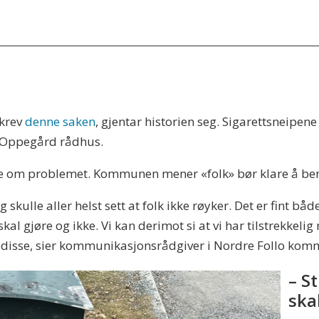
skrev
denne saken
, gjentar historien seg. Sigarettsneipen
e Oppegård rådhus.
e om problemet. Kommunen mener «folk» bør klare å ben
kulle aller helst sett at folk ikke røyker. Det er fint bå
al gjøre og ikke. Vi kan derimot si at vi har tilstrekkeli
av disse, sier kommunikasjonsrådgiver i Nordre Follo ko
– S
ska