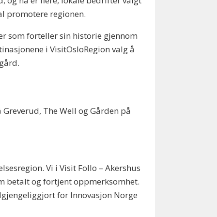
 og nå er flere, lokale bedrifter valgt
kal promotere regionen.
er som forteller sin historie gjennom
inasjonene i VisitOsloRegion valg å
egård.
på Greverud, The Well og Gården på
esregion. Vi i Visit Follo – Akershus
om betalt og fortjent oppmerksomhet.
ilgjengeliggjort for Innovasjon Norge