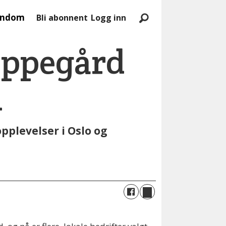
endom
Bli abonnent
Logg inn
 Oppegård
n
pplevelser i Oslo og