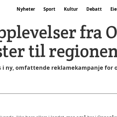
Nyheter
Sport
Kultur
Debatt
Ei
opplevelser fra
ster til regione
s i ny, omfattende reklamekampanje for o