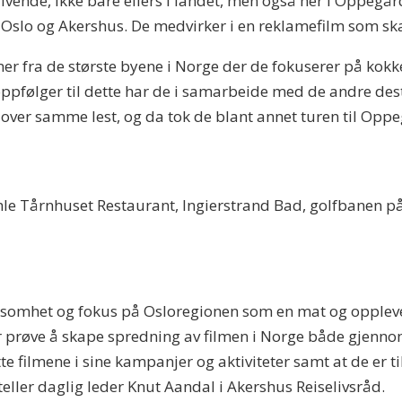
vende, ikke bare ellers i landet, men også her i Oppegård,
 til Oslo og Akershus. De medvirker i en reklamefilm som s
er fra de største byene i Norge der de fokuserer på kokk
oppfølger til dette har de i samarbeide med de andre dest
 over samme lest, og da tok de blant annet turen til Opp
amle Tårnhuset Restaurant, Ingierstrand Bad, golfbanen 
somhet og fokus på Osloregionen som en mat og opplevels
er prøve å skape spredning av filmen i Norge både gjenn
te filmene i sine kampanjer og aktiviteter samt at de er t
teller daglig leder Knut Aandal i Akershus Reiselivsråd.