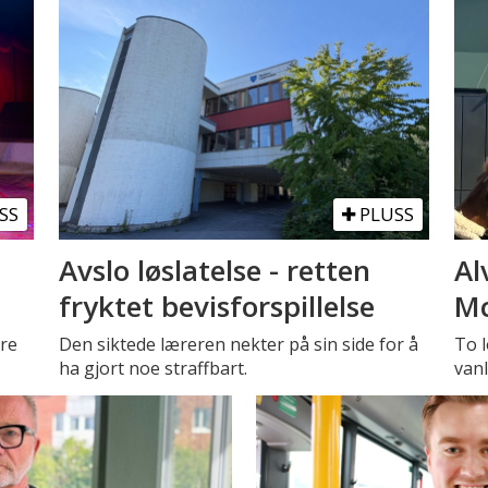
SS
PLUSS
Avslo løslatelse - retten
Al
fryktet bevisforspillelse
Mc
tre
Den siktede læreren nekter på sin side for å
To l
ha gjort noe straffbart.
vanl