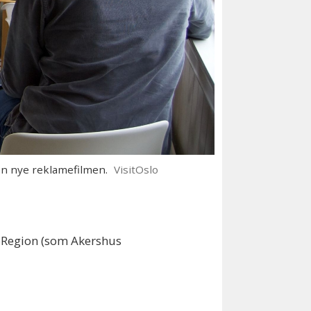
en nye reklamefilmen.
VisitOslo
loRegion (som Akershus