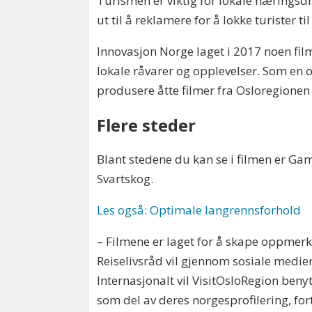
Turismen er viktig for lokale næringsdri
ut til å reklamere for å lokke turister
Innovasjon Norge laget i 2017 noen film
lokale råvarer og opplevelser. Som en 
produsere åtte filmer fra Osloregionen
Flere steder
Blant stedene du kan se i filmen er G
Svartskog.
Les også: Optimale langrennsforhold
– Filmene er laget for å skape oppmerk
Reiselivsråd vil gjennom sosiale medi
Internasjonalt vil VisitOsloRegion benyt
som del av deres norgesprofilering, for