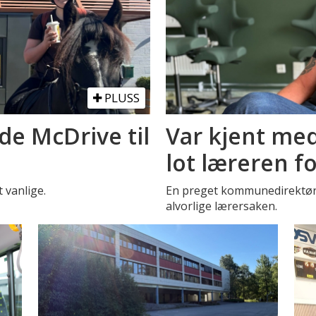
PLUSS
de McDrive til
Var kjent med
lot læreren f
t vanlige.
En preget kommunedirektør 
alvorlige lærersaken.