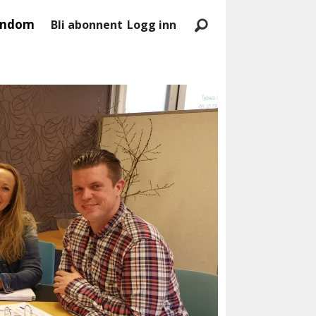
endom
Bli abonnent
Logg inn