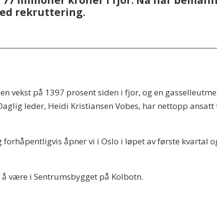
77 millioner kroner i fjor. Nå har bemann
ed rekruttering.
n vekst på 1397 prosent siden i fjor, og en gasselleutmer
glig leder, Heidi Kristiansen Vobes, har nettopp ansatt
 forhåpentligvis åpner vi i Oslo i løpet av første kvartal 
.
e å være i Sentrumsbygget på Kolbotn.