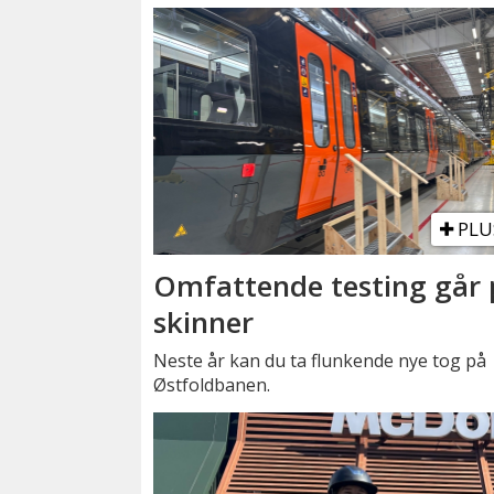
PLU
Omfattende testing går 
skinner
Neste år kan du ta flunkende nye tog på
Østfoldbanen.