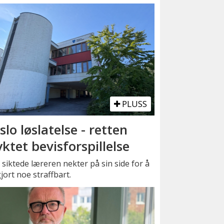
PLUSS
slo løslatelse - retten
yktet bevisforspillelse
siktede læreren nekter på sin side for å
jort noe straffbart.