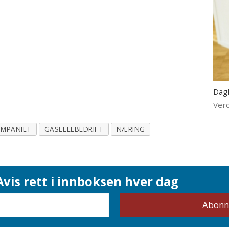
Dagl
Ver
OMPANIET
GASELLEBEDRIFT
NÆRING
vis rett i innboksen hver dag