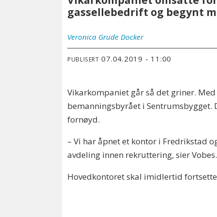
Vikarkompaniet omsatte for 
gassellebedrift og begynt m
Veronica
Grude Docker
07.04.2019 - 11:00
PUBLISERT
Vikarkompaniet går så det griner. Med e
bemanningsbyrået i Sentrumsbygget. Da
fornøyd.
– Vi har åpnet et kontor i Fredrikstad og
avdeling innen rekruttering, sier Vobes
Hovedkontoret skal imidlertid fortsett