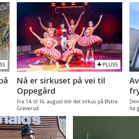
SS
PLUSS
på
Nå er sirkuset på vei til
Av
Oppegård
fr
Fra 14. til 16. august blir det sirkus på Østre
Den 
Greverud.
ha g