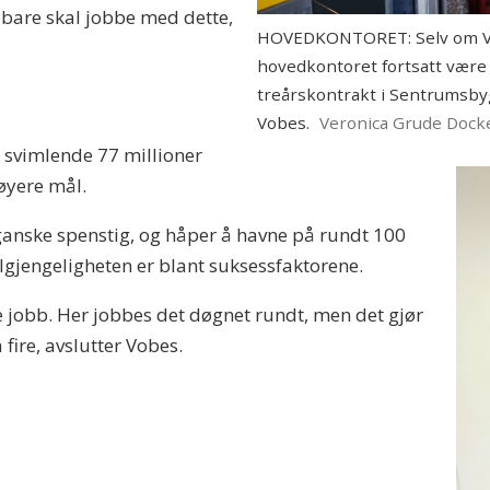
m bare skal jobbe med dette,
HOVEDKONTORET: Selv om Vi
hovedkontoret fortsatt være 
treårskontrakt i Sentrumsbygg
Vobes.
Veronica Grude Dock
 svimlende 77 millioner
høyere mål.
 ganske spenstig, og håper å havne på rundt 100
ilgjengeligheten er blant suksessfaktorene.
fire jobb. Her jobbes det døgnet rundt, men det gjør
a fire, avslutter Vobes.